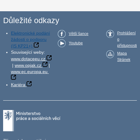
Důležité odkazy
Elektronické podání
Prohlášení
Větší šance
žádosti o podporu
o
Youtube
(IS KP21+)
přístupnosti
Související weby:
Mapa
www.dotaceeu.cz
Stránek
|
www.opjak.cz
|
www.ec.europa.eu
Kariéra