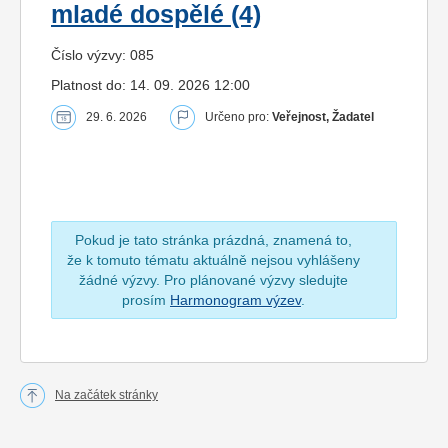
mladé dospělé (4)
Číslo výzvy: 085
Platnost do: 14. 09. 2026 12:00
29. 6. 2026
Určeno pro:
Veřejnost, Žadatel
Pokud je tato stránka prázdná, znamená to,
že k tomuto tématu aktuálně nejsou vyhlášeny
žádné výzvy. Pro plánované výzvy sledujte
prosím
Harmonogram výzev
.
Na začátek stránky