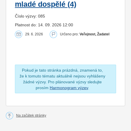
mladé dospělé (4)
Číslo výzvy: 085
Platnost do: 14. 09. 2026 12:00
29. 6. 2026
Určeno pro:
Veřejnost, Žadatel
Pokud je tato stránka prázdná, znamená to,
že k tomuto tématu aktuálně nejsou vyhlášeny
žádné výzvy. Pro plánované výzvy sledujte
prosím
Harmonogram výzev
.
Na začátek stránky