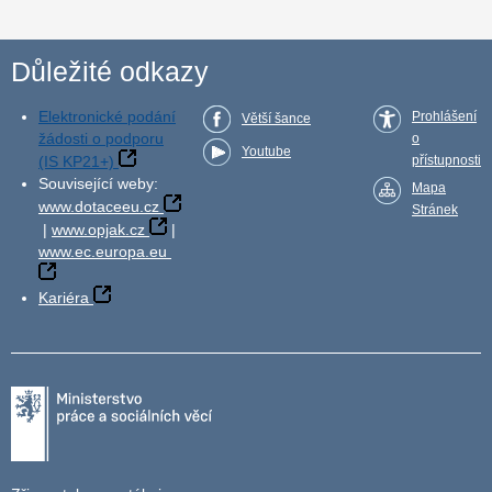
Důležité odkazy
Elektronické podání
Prohlášení
Větší šance
žádosti o podporu
o
Youtube
(IS KP21+)
přístupnosti
Související weby:
Mapa
www.dotaceeu.cz
Stránek
|
www.opjak.cz
|
www.ec.europa.eu
Kariéra