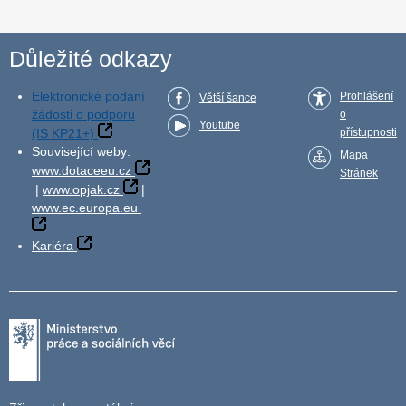
Důležité odkazy
Elektronické podání
Prohlášení
Větší šance
žádosti o podporu
o
Youtube
(IS KP21+)
přístupnosti
Související weby:
Mapa
www.dotaceeu.cz
Stránek
|
www.opjak.cz
|
www.ec.europa.eu
Kariéra