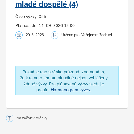
mladé dospělé (4)
Číslo výzvy: 085
Platnost do: 14. 09. 2026 12:00
29. 6. 2026
Určeno pro:
Veřejnost, Žadatel
Pokud je tato stránka prázdná, znamená to,
že k tomuto tématu aktuálně nejsou vyhlášeny
žádné výzvy. Pro plánované výzvy sledujte
prosím
Harmonogram výzev
.
Na začátek stránky