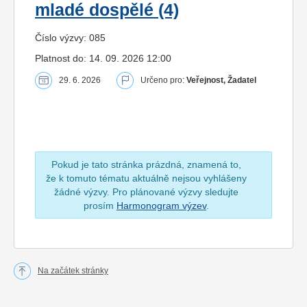
mladé dospělé (4)
Číslo výzvy: 085
Platnost do: 14. 09. 2026 12:00
29. 6. 2026
Určeno pro:
Veřejnost, Žadatel
Pokud je tato stránka prázdná, znamená to,
že k tomuto tématu aktuálně nejsou vyhlášeny
žádné výzvy. Pro plánované výzvy sledujte
prosím
Harmonogram výzev
.
Na začátek stránky