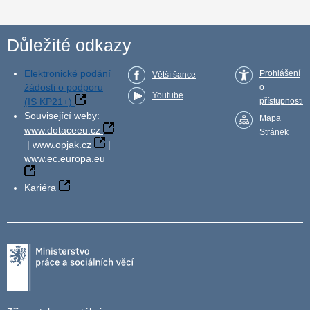
Důležité odkazy
Elektronické podání
Prohlášení
Větší šance
žádosti o podporu
o
Youtube
(IS KP21+)
přístupnosti
Související weby:
Mapa
www.dotaceeu.cz
Stránek
|
www.opjak.cz
|
www.ec.europa.eu
Kariéra