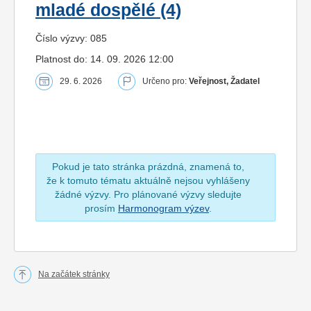
mladé dospělé (4)
Číslo výzvy: 085
Platnost do: 14. 09. 2026 12:00
29. 6. 2026
Určeno pro:
Veřejnost, Žadatel
Pokud je tato stránka prázdná, znamená to,
že k tomuto tématu aktuálně nejsou vyhlášeny
žádné výzvy. Pro plánované výzvy sledujte
prosím
Harmonogram výzev
.
Na začátek stránky