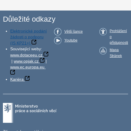
Důležité odkazy
Elektronické podání
Prohlášení
Větší šance
žádosti o podporu
o
Youtube
(IS KP21+)
přístupnosti
Související weby:
Mapa
www.dotaceeu.cz
Stránek
|
www.opjak.cz
|
www.ec.europa.eu
Kariéra