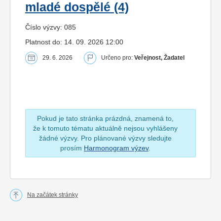
mladé dospělé (4)
Číslo výzvy: 085
Platnost do: 14. 09. 2026 12:00
29. 6. 2026
Určeno pro:
Veřejnost, Žadatel
Pokud je tato stránka prázdná, znamená to,
že k tomuto tématu aktuálně nejsou vyhlášeny
žádné výzvy. Pro plánované výzvy sledujte
prosím
Harmonogram výzev
.
Na začátek stránky