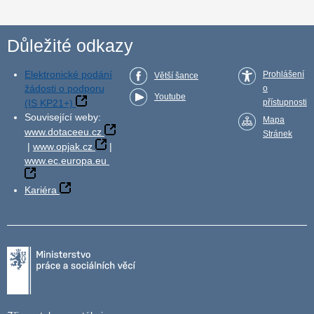
Důležité odkazy
Elektronické podání
Prohlášení
Větší šance
žádosti o podporu
o
Youtube
(IS KP21+)
přístupnosti
Související weby:
Mapa
www.dotaceeu.cz
Stránek
|
www.opjak.cz
|
www.ec.europa.eu
Kariéra