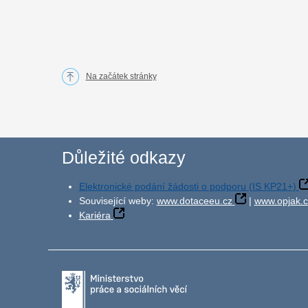
Na začátek stránky
Důležité odkazy
Elektronické podání žádosti o podporu (IS KP21+)
Související weby:
www.dotaceeu.cz
|
www.opjak.c
Kariéra