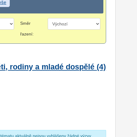
 vše
Směr
řazení:
i, rodiny a mladé dospělé (4)
 tématu aktuálně nejsou vyhlášeny žádné výzvy.