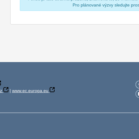
Pro plánované výzvy sledujte pr
z
|
www.ec.europa.eu