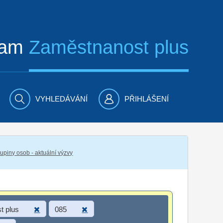
ram
Zaměstnanost plus
VYHLEDÁVÁNÍ
PŘIHLÁŠENÍ
piny osob - aktuální výzvy
t plus
085