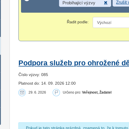
Zrušit
Probíhající výzvy
Řadit podle:
Podpora služeb pro ohrožené dět
Číslo výzvy: 085
Platnost do: 14. 09. 2026 12:00
29. 6. 2026
Určeno pro:
Veřejnost, Žadatel
Pokud je tato stránka prázdná, znamená to, že k tomuto