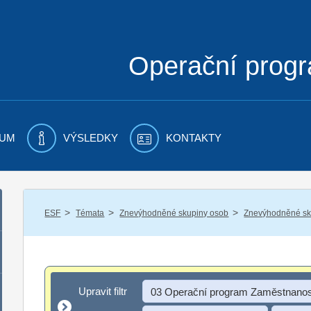
Operační prog
UM
VÝSLEDKY
KONTAKTY
/
/
/
ESF
Témata
Znevýhodněné skupiny osob
Znevýhodněné sku
Upravit filtr
Upravit filtr
03 Operační program Zaměstnanos