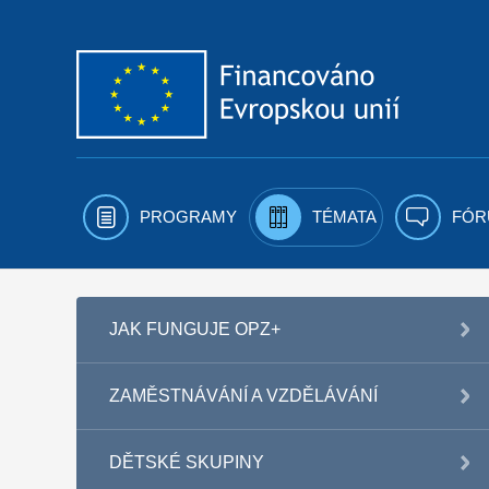
Přejít k obsahu
PROGRAMY
TÉMATA
FÓR
JAK FUNGUJE OPZ+
ZAMĚSTNÁVÁNÍ A VZDĚLÁVÁNÍ
DĚTSKÉ SKUPINY