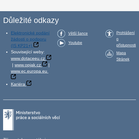
Důležité odkazy
Elektronické podání
Prohlášení
Větší šance
žádosti o podporu
o
Youtube
(IS KP21+)
přístupnosti
Související weby:
Mapa
www.dotaceeu.cz
Stránek
|
www.opjak.cz
|
www.ec.europa.eu
Kariéra