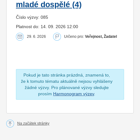
mladé dospělé (4)
Číslo výzvy: 085
Platnost do: 14. 09. 2026 12:00
29. 6. 2026
Určeno pro:
Veřejnost, Žadatel
Pokud je tato stránka prázdná, znamená to,
že k tomuto tématu aktuálně nejsou vyhlášeny
žádné výzvy. Pro plánované výzvy sledujte
prosím
Harmonogram výzev
.
Na začátek stránky