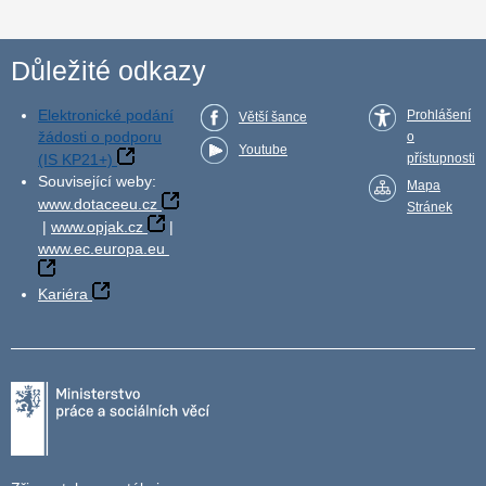
Důležité odkazy
Elektronické podání
Prohlášení
Větší šance
žádosti o podporu
o
Youtube
(IS KP21+)
přístupnosti
Související weby:
Mapa
www.dotaceeu.cz
Stránek
|
www.opjak.cz
|
www.ec.europa.eu
Kariéra