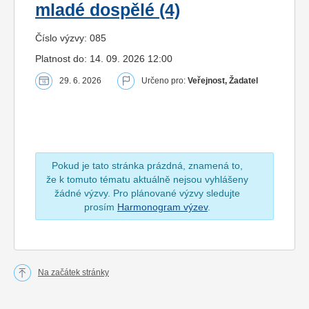
mladé dospělé (4)
Číslo výzvy: 085
Platnost do: 14. 09. 2026 12:00
29. 6. 2026
Určeno pro:
Veřejnost, Žadatel
Pokud je tato stránka prázdná, znamená to,
že k tomuto tématu aktuálně nejsou vyhlášeny
žádné výzvy. Pro plánované výzvy sledujte
prosím
Harmonogram výzev
.
Na začátek stránky