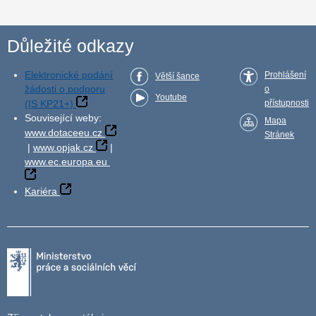
Důležité odkazy
Elektronické podání
Prohlášení
Větší šance
žádosti o podporu
o
Youtube
(IS KP21+)
přístupnosti
Související weby:
Mapa
www.dotaceeu.cz
Stránek
|
www.opjak.cz
|
www.ec.europa.eu
Kariéra