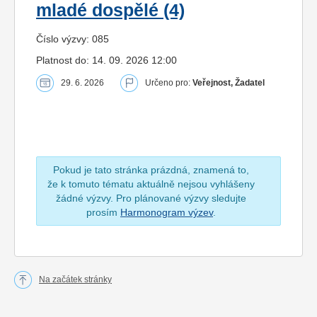
mladé dospělé (4)
Číslo výzvy: 085
Platnost do: 14. 09. 2026 12:00
29. 6. 2026
Určeno pro:
Veřejnost, Žadatel
Pokud je tato stránka prázdná, znamená to,
že k tomuto tématu aktuálně nejsou vyhlášeny
žádné výzvy. Pro plánované výzvy sledujte
prosím
Harmonogram výzev
.
Na začátek stránky