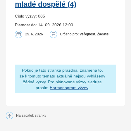
mladé dospělé (4)
Číslo výzvy: 085
Platnost do: 14. 09. 2026 12:00
29. 6. 2026
Určeno pro:
Veřejnost, Žadatel
Pokud je tato stránka prázdná, znamená to,
že k tomuto tématu aktuálně nejsou vyhlášeny
žádné výzvy. Pro plánované výzvy sledujte
prosím
Harmonogram výzev
.
Na začátek stránky