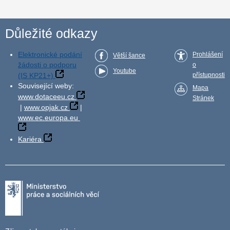
Důležité odkazy
Elektronické podání
Prohlášení
Větší šance
žádosti o podporu
o
Youtube
(IS KP21+)
přístupnosti
Související weby:
Mapa
www.dotaceeu.cz
Stránek
|
www.opjak.cz
|
www.ec.europa.eu
Kariéra