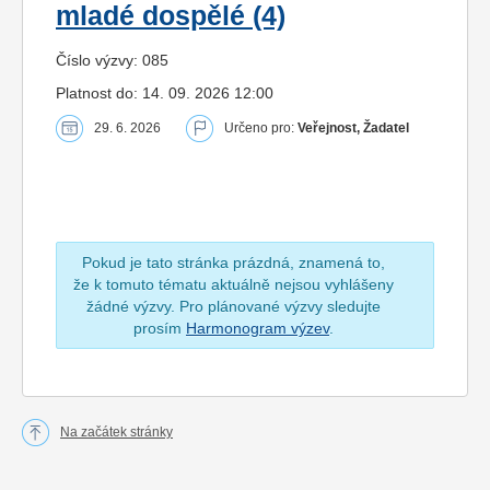
mladé dospělé (4)
Číslo výzvy: 085
Platnost do: 14. 09. 2026 12:00
29. 6. 2026
Určeno pro:
Veřejnost, Žadatel
Pokud je tato stránka prázdná, znamená to,
že k tomuto tématu aktuálně nejsou vyhlášeny
žádné výzvy. Pro plánované výzvy sledujte
prosím
Harmonogram výzev
.
Na začátek stránky