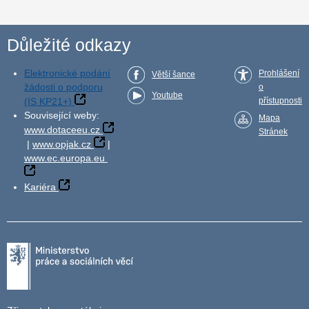
Důležité odkazy
Elektronické podání
Prohlášení
Větší šance
žádosti o podporu
o
Youtube
(IS KP21+)
přístupnosti
Související weby:
Mapa
www.dotaceeu.cz
Stránek
|
www.opjak.cz
|
www.ec.europa.eu
Kariéra