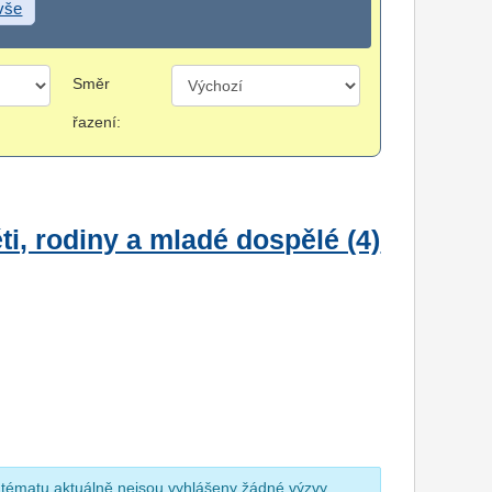
 vše
Směr
řazení:
i, rodiny a mladé dospělé (4)
 tématu aktuálně nejsou vyhlášeny žádné výzvy.