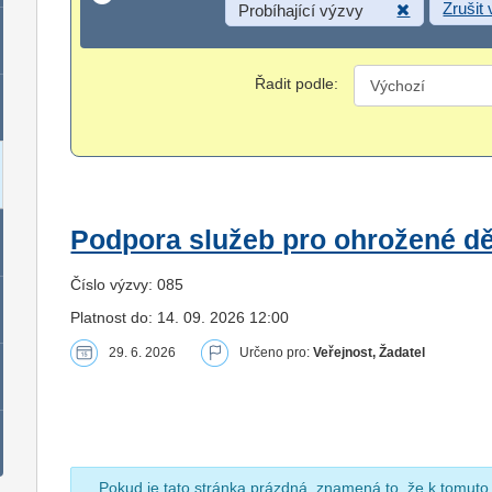
Zrušit
Probíhající výzvy
Řadit podle:
Podpora služeb pro ohrožené dět
Číslo výzvy: 085
Platnost do: 14. 09. 2026 12:00
29. 6. 2026
Určeno pro:
Veřejnost, Žadatel
Pokud je tato stránka prázdná, znamená to, že k tomuto