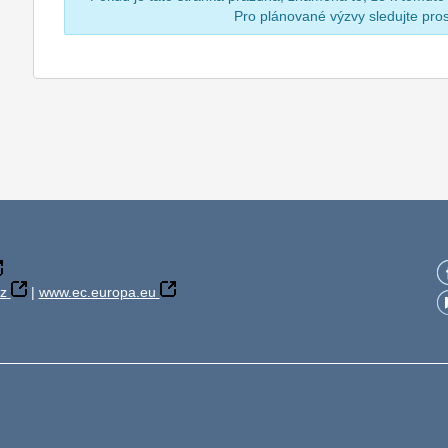
Pro plánované výzvy sledujte pr
z
|
www.ec.europa.eu