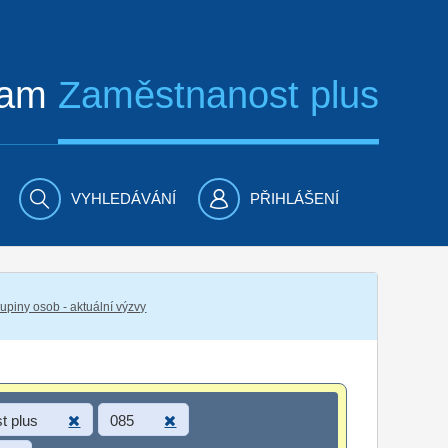
ram
Zaměstnanost plus
VYHLEDÁVÁNÍ
PŘIHLÁŠENÍ
piny osob - aktuální výzvy
t plus
085