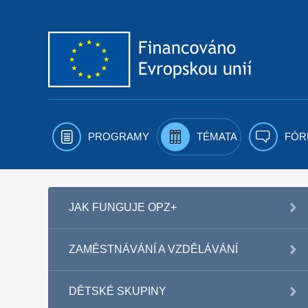
Přejít k obsahu
PROGRAMY
TÉMATA
FÓR
JAK FUNGUJE OPZ+
ZAMĚSTNÁVÁNÍ A VZDĚLÁVÁNÍ
DĚTSKÉ SKUPINY