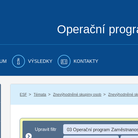
Operační prog
UM
VÝSLEDKY
KONTAKTY
/
/
/
ESF
Témata
Znevýhodněné skupiny osob
Znevýhodněné sku
Upravit filtr
Upravit filtr
03 Operační program Zaměstnanos