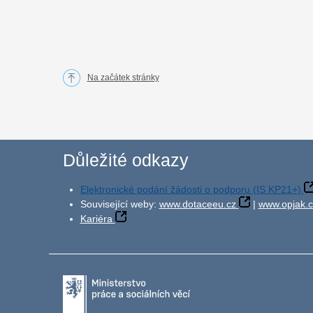
Na začátek stránky
Důležité odkazy
Elektronické podání žádosti o podporu (IS KP21+)
Související weby:
www.dotaceeu.cz
|
www.opjak.c
Kariéra