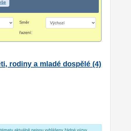
 vše
Směr
řazení:
i, rodiny a mladé dospělé (4)
 tématu aktuálně nejsou vyhlášeny žádné výzvy.