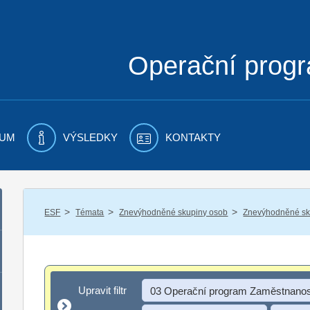
Operační prog
UM
VÝSLEDKY
KONTAKTY
/
/
/
ESF
Témata
Znevýhodněné skupiny osob
Znevýhodněné sku
Upravit filtr
Upravit filtr
03 Operační program Zaměstnanos