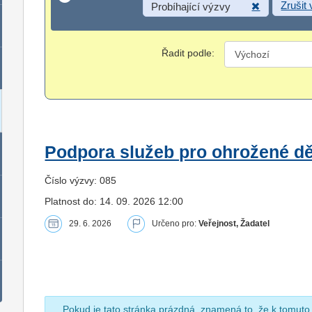
Zrušit
Probíhající výzvy
Řadit podle:
Podpora služeb pro ohrožené dět
Číslo výzvy: 085
Platnost do: 14. 09. 2026 12:00
29. 6. 2026
Určeno pro:
Veřejnost, Žadatel
Pokud je tato stránka prázdná, znamená to, že k tomuto