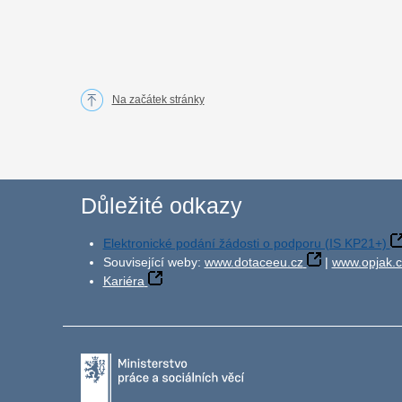
Na začátek stránky
Důležité odkazy
Elektronické podání žádosti o podporu (IS KP21+)
Související weby:
www.dotaceeu.cz
|
www.opjak.c
Kariéra