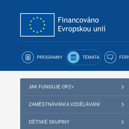
Přejít k obsahu
PROGRAMY
TÉMATA
FÓR
JAK FUNGUJE OPZ+
ZAMĚSTNÁVÁNÍ A VZDĚLÁVÁNÍ
DĚTSKÉ SKUPINY