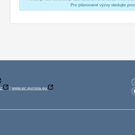
Pro plánované výzvy sledujte pr
z
|
www.ec.europa.eu