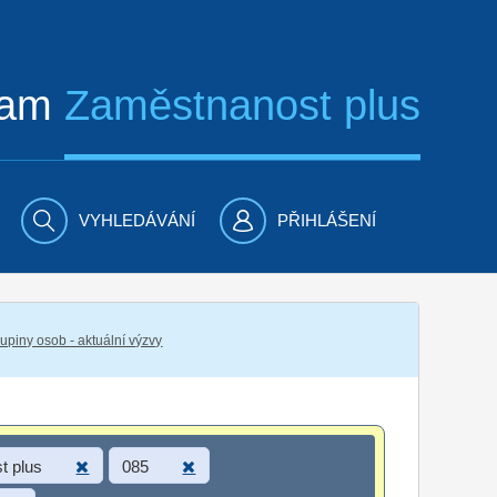
ram
Zaměstnanost plus
VYHLEDÁVÁNÍ
PŘIHLÁŠENÍ
piny osob - aktuální výzvy
t plus
085