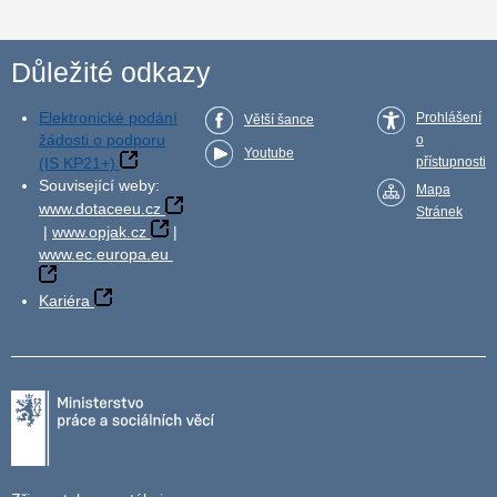
Důležité odkazy
Elektronické podání
Prohlášení
Větší šance
žádosti o podporu
o
Youtube
(IS KP21+)
přístupnosti
Související weby:
Mapa
www.dotaceeu.cz
Stránek
|
www.opjak.cz
|
www.ec.europa.eu
Kariéra