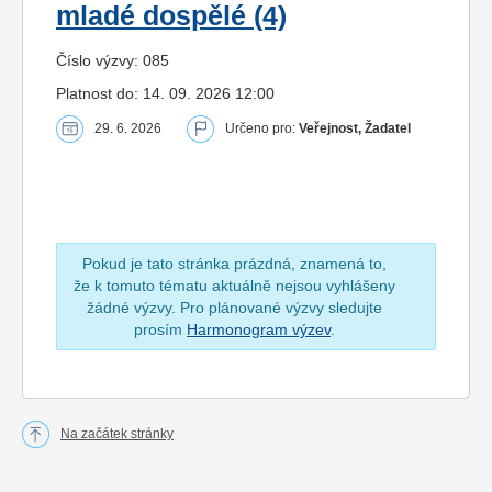
mladé dospělé (4)
Číslo výzvy: 085
Platnost do: 14. 09. 2026 12:00
29. 6. 2026
Určeno pro:
Veřejnost, Žadatel
Pokud je tato stránka prázdná, znamená to,
že k tomuto tématu aktuálně nejsou vyhlášeny
žádné výzvy. Pro plánované výzvy sledujte
prosím
Harmonogram výzev
.
Na začátek stránky