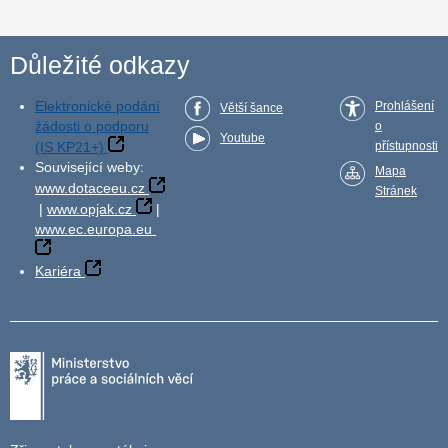
Důležité odkazy
Elektronické podání
Prohlášení
Větší šance
žádosti o podporu
o
Youtube
(IS KP21+)
přístupnosti
Související weby:
Mapa
www.dotaceeu.cz
Stránek
|
www.opjak.cz
|
www.ec.europa.eu
Kariéra