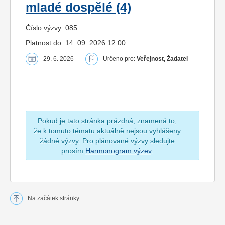
mladé dospělé (4)
Číslo výzvy: 085
Platnost do: 14. 09. 2026 12:00
29. 6. 2026
Určeno pro:
Veřejnost, Žadatel
Pokud je tato stránka prázdná, znamená to,
že k tomuto tématu aktuálně nejsou vyhlášeny
žádné výzvy. Pro plánované výzvy sledujte
prosím
Harmonogram výzev
.
Na začátek stránky