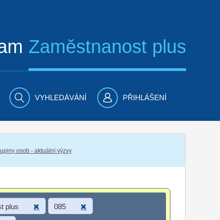
ram
Zaměstnanost plus
VYHLEDÁVÁNÍ
PŘIHLÁŠENÍ
piny osob - aktuální výzvy
t plus
085