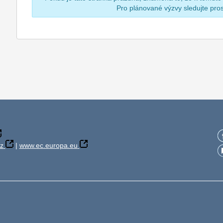
Pro plánované výzvy sledujte pr
z
|
www.ec.europa.eu