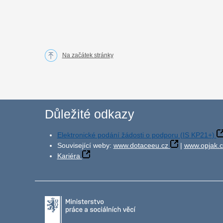
Na začátek stránky
Důležité odkazy
Elektronické podání žádosti o podporu (IS KP21+)
Související weby:
www.dotaceeu.cz
|
www.opjak.c
Kariéra