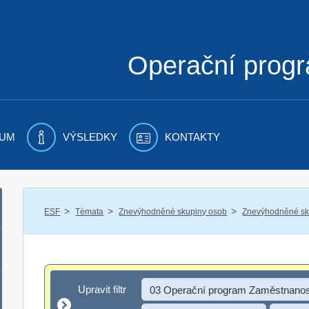
Operační prog
UM
VÝSLEDKY
KONTAKTY
/
/
/
ESF
Témata
Znevýhodněné skupiny osob
Znevýhodněné sku
Upravit filtr
Upravit filtr
03 Operační program Zaměstnanos