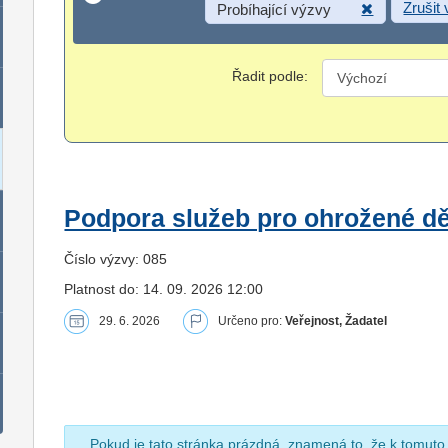
Zrušit
Probíhající výzvy
Řadit podle:
Podpora služeb pro ohrožené dět
Číslo výzvy: 085
Platnost do: 14. 09. 2026 12:00
29. 6. 2026
Určeno pro:
Veřejnost, Žadatel
Pokud je tato stránka prázdná, znamená to, že k tomuto