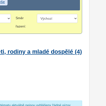
 vše
Směr
řazení:
i, rodiny a mladé dospělé (4)
 tématu aktuálně nejsou vyhlášeny žádné výzvy.