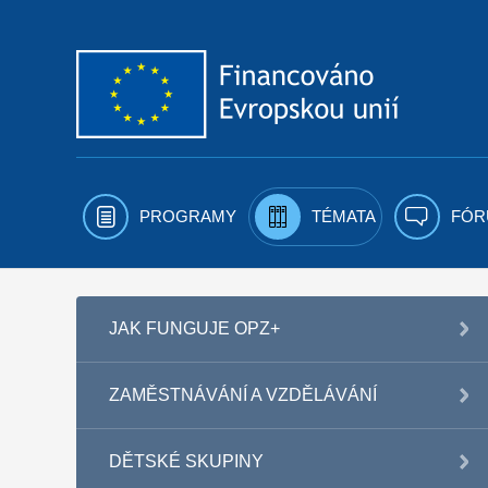
Přejít k obsahu
PROGRAMY
TÉMATA
FÓR
JAK FUNGUJE OPZ+
ZAMĚSTNÁVÁNÍ A VZDĚLÁVÁNÍ
DĚTSKÉ SKUPINY