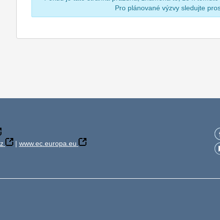
Pro plánované výzvy sledujte pr
z
|
www.ec.europa.eu