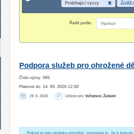
Zrušit
Probíhající výzvy
Řadit podle:
Podpora služeb pro ohrožené dět
Číslo výzvy: 085
Platnost do: 14. 09. 2026 12:00
29. 6. 2026
Určeno pro:
Veřejnost, Žadatel
Pokud je tato stránka prázdná, znamená to, že k tomuto