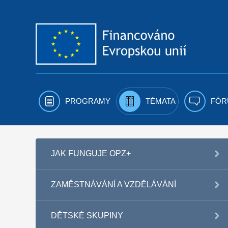
Přejít k obsahu
PROGRAMY
TÉMATA
FÓR
JAK FUNGUJE OPZ+
ZAMĚSTNÁVÁNÍ A VZDĚLÁVÁNÍ
DĚTSKÉ SKUPINY