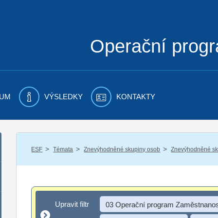
Operační prog
UM
VÝSLEDKY
KONTAKTY
/
/
/
ESF
Témata
Znevýhodněné skupiny osob
Znevýhodněné sku
Upravit filtr
Upravit filtr
03 Operační program Zaměstnanos