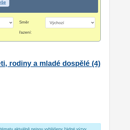
 vše
Směr
řazení:
i, rodiny a mladé dospělé (4)
 tématu aktuálně nejsou vyhlášeny žádné výzvy.