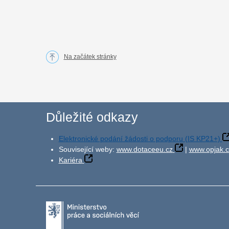
Na začátek stránky
Důležité odkazy
Elektronické podání žádosti o podporu (IS KP21+)
Související weby:
www.dotaceeu.cz
|
www.opjak.c
Kariéra