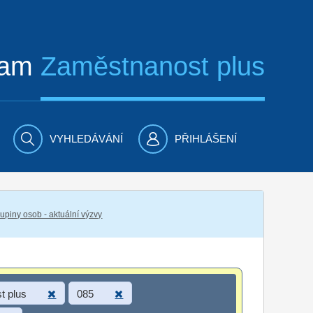
ram
Zaměstnanost plus
VYHLEDÁVÁNÍ
PŘIHLÁŠENÍ
piny osob - aktuální výzvy
t plus
085