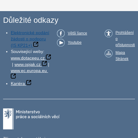
Důležité odkazy
Elektronické podání
Prohlášení
Větší šance
žádosti o podporu
o
Youtube
(IS KP21+)
přístupnosti
Související weby:
Mapa
www.dotaceeu.cz
Stránek
|
www.opjak.cz
|
www.ec.europa.eu
Kariéra