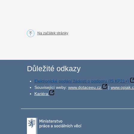
Na začátek stránky
Důležité odkazy
Elektronické podání žádosti o podporu (IS KP21+)
Související weby:
www.dotaceeu.cz
|
www.opjak.c
Kariéra