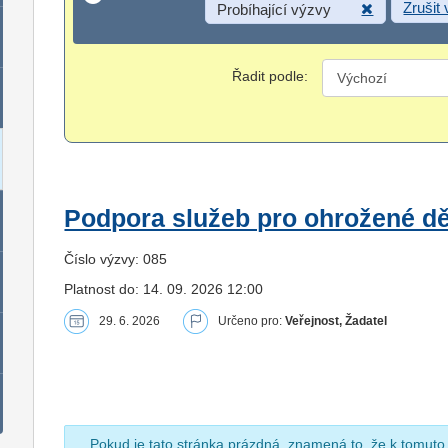
Zrušit
Probíhající výzvy
Řadit podle:
Podpora služeb pro ohrožené dět
Číslo výzvy: 085
Platnost do: 14. 09. 2026 12:00
29. 6. 2026
Určeno pro:
Veřejnost, Žadatel
Pokud je tato stránka prázdná, znamená to, že k tomuto