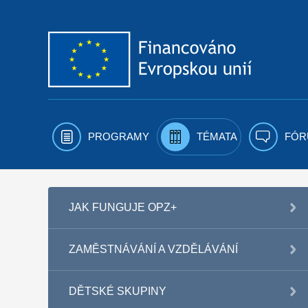
Přejít k obsahu
PROGRAMY
TÉMATA
FÓR
JAK FUNGUJE OPZ+
ZAMĚSTNÁVÁNÍ A VZDĚLÁVÁNÍ
DĚTSKÉ SKUPINY