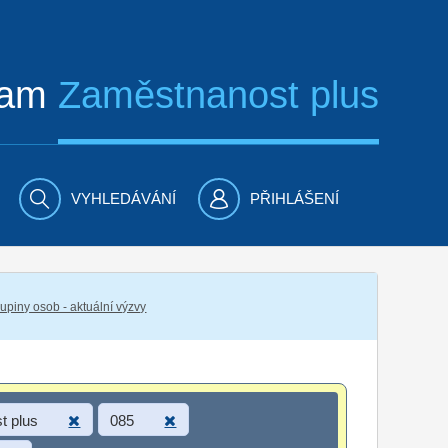
ram
Zaměstnanost plus
VYHLEDÁVÁNÍ
PŘIHLÁŠENÍ
piny osob - aktuální výzvy
t plus
085