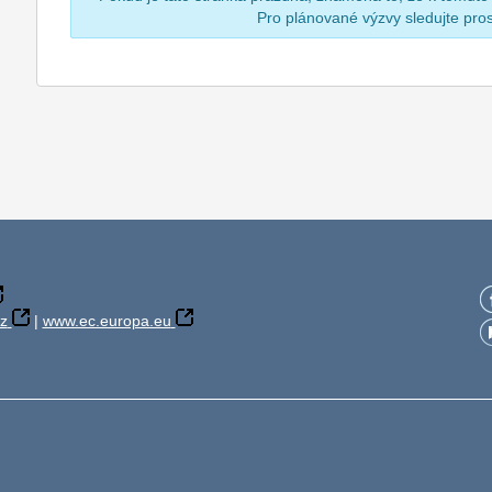
Pro plánované výzvy sledujte pr
z
|
www.ec.europa.eu