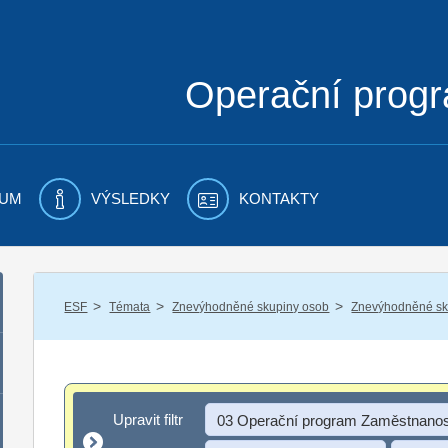
Operační prog
UM
VÝSLEDKY
KONTAKTY
/
/
/
ESF
Témata
Znevýhodněné skupiny osob
Znevýhodněné sku
Upravit filtr
Upravit filtr
03 Operační program Zaměstnanos