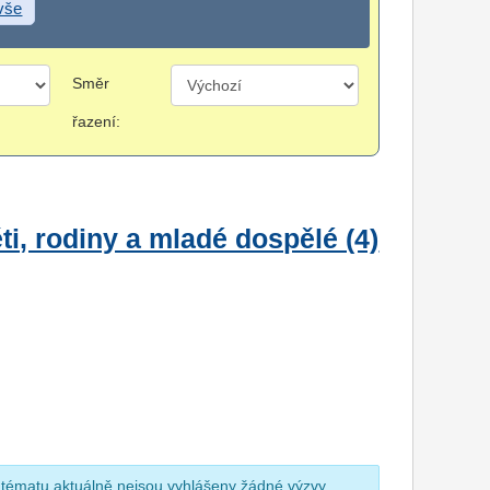
 vše
Směr
řazení:
i, rodiny a mladé dospělé (4)
 tématu aktuálně nejsou vyhlášeny žádné výzvy.