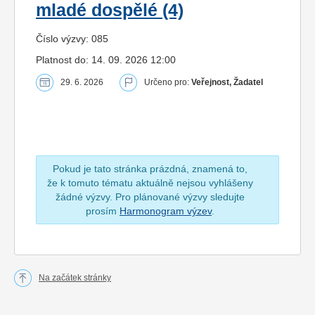
mladé dospělé (4)
Číslo výzvy: 085
Platnost do: 14. 09. 2026 12:00
29. 6. 2026
Určeno pro:
Veřejnost, Žadatel
Pokud je tato stránka prázdná, znamená to,
že k tomuto tématu aktuálně nejsou vyhlášeny
žádné výzvy. Pro plánované výzvy sledujte
prosím
Harmonogram výzev
.
Na začátek stránky