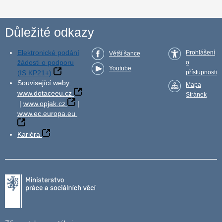
Důležité odkazy
Elektronické podání
Prohlášení
Větší šance
žádosti o podporu
o
Youtube
(IS KP21+)
přístupnosti
Související weby:
Mapa
www.dotaceeu.cz
Stránek
|
www.opjak.cz
|
www.ec.europa.eu
Kariéra