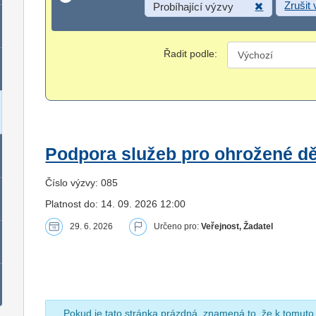
Zrušit
Probíhající výzvy
Řadit podle:
Podpora služeb pro ohrožené dět
Číslo výzvy: 085
Platnost do: 14. 09. 2026 12:00
29. 6. 2026
Určeno pro:
Veřejnost, Žadatel
Pokud je tato stránka prázdná, znamená to, že k tomuto