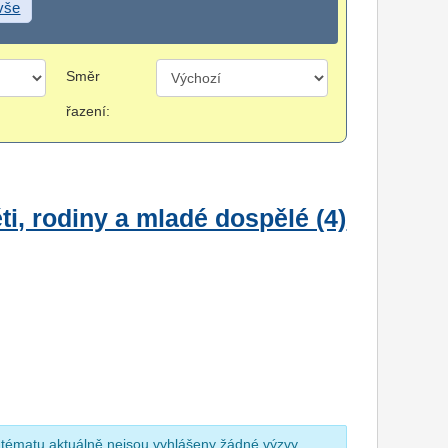
 vše
Směr
řazení:
i, rodiny a mladé dospělé (4)
 tématu aktuálně nejsou vyhlášeny žádné výzvy.