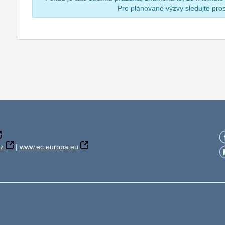
Pro plánované výzvy sledujte pr
z
|
www.ec.europa.eu