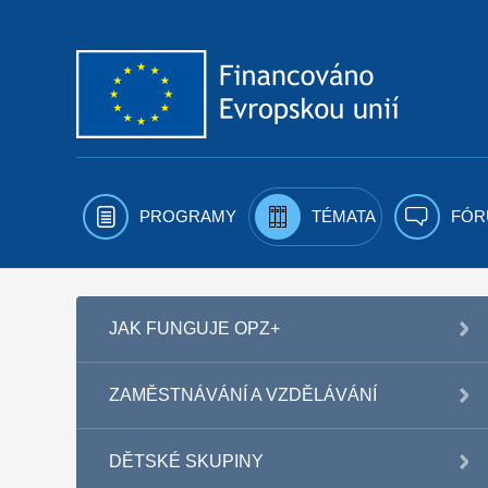
Přejít k obsahu
PROGRAMY
TÉMATA
FÓR
JAK FUNGUJE OPZ+
ZAMĚSTNÁVÁNÍ A VZDĚLÁVÁNÍ
DĚTSKÉ SKUPINY