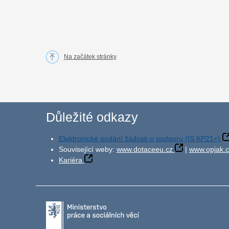
Na začátek stránky
Důležité odkazy
Elektronické podání žádosti o podporu (IS KP21+)
Související weby:
www.dotaceeu.cz
|
www.opjak.c
Kariéra