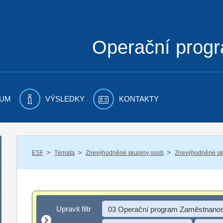
Operační prog
UM
VÝSLEDKY
KONTAKTY
/
/
/
ESF
Témata
Znevýhodněné skupiny osob
Znevýhodněné sku
Upravit filtr
Upravit filtr
03 Operační program Zaměstnanos