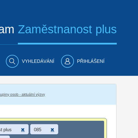
ram
Zaměstnanost plus
VYHLEDÁVÁNÍ
PŘIHLÁŠENÍ
piny osob - aktuální výzvy
t plus
085