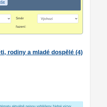
 vše
Směr
řazení:
i, rodiny a mladé dospělé (4)
 tématu aktuálně nejsou vyhlášeny žádné výzvy.