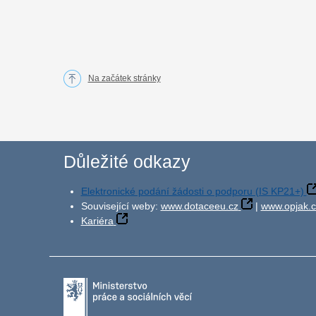
Na začátek stránky
Důležité odkazy
Elektronické podání žádosti o podporu (IS KP21+)
Související weby:
www.dotaceeu.cz
|
www.opjak.c
Kariéra