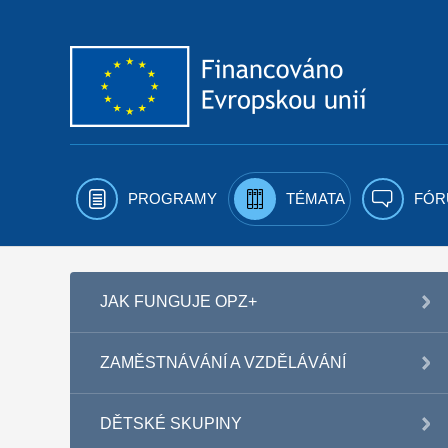
Přejít k obsahu
PROGRAMY
TÉMATA
FÓR
JAK FUNGUJE OPZ+
ZAMĚSTNÁVÁNÍ A VZDĚLÁVÁNÍ
DĚTSKÉ SKUPINY