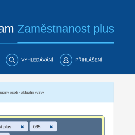
ram
Zaměstnanost plus
VYHLEDÁVÁNÍ
PŘIHLÁŠENÍ
piny osob - aktuální výzvy
t plus
085