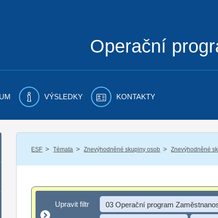
Operační prog
UM
VÝSLEDKY
KONTAKTY
/
/
/
ESF
Témata
Znevýhodněné skupiny osob
Znevýhodněné sku
Upravit filtr
Upravit filtr
03 Operační program Zaměstnanos