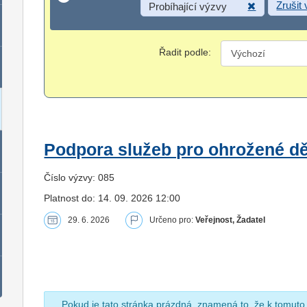
Zrušit
Probíhající výzvy
Řadit podle:
Podpora služeb pro ohrožené dět
Číslo výzvy: 085
Platnost do: 14. 09. 2026 12:00
29. 6. 2026
Určeno pro:
Veřejnost, Žadatel
Pokud je tato stránka prázdná, znamená to, že k tomuto