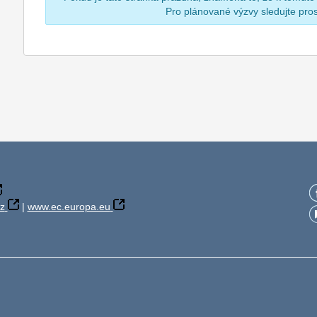
Pro plánované výzvy sledujte pr
z
|
www.ec.europa.eu