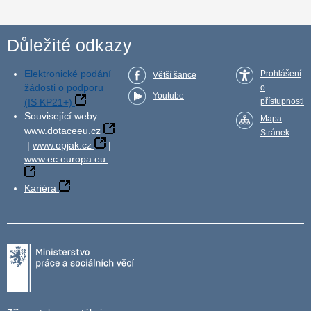
Důležité odkazy
Elektronické podání
Prohlášení
Větší šance
žádosti o podporu
o
Youtube
(IS KP21+)
přístupnosti
Související weby:
Mapa
www.dotaceeu.cz
Stránek
|
www.opjak.cz
|
www.ec.europa.eu
Kariéra