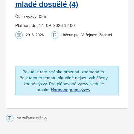
mladé dospělé (4)
Číslo výzvy: 085
Platnost do: 14. 09. 2026 12:00
29. 6. 2026
Určeno pro:
Veřejnost, Žadatel
Pokud je tato stránka prázdná, znamená to,
že k tomuto tématu aktuálně nejsou vyhlášeny
žádné výzvy. Pro plánované výzvy sledujte
prosím
Harmonogram výzev
.
Na začátek stránky