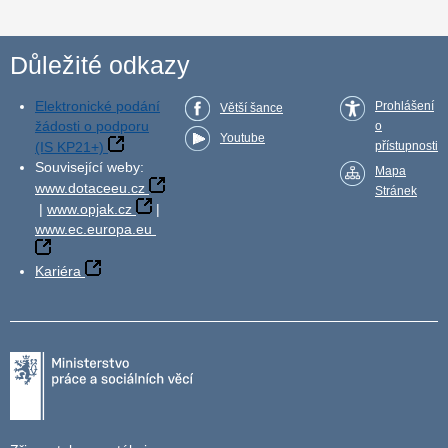
Důležité odkazy
Elektronické podání
Prohlášení
Větší šance
žádosti o podporu
o
Youtube
(IS KP21+)
přístupnosti
Související weby:
Mapa
www.dotaceeu.cz
Stránek
|
www.opjak.cz
|
www.ec.europa.eu
Kariéra