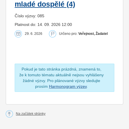
mladé dospělé (4)
Číslo výzvy: 085
Platnost do: 14. 09. 2026 12:00
29. 6. 2026
Určeno pro:
Veřejnost, Žadatel
Pokud je tato stránka prázdná, znamená to,
že k tomuto tématu aktuálně nejsou vyhlášeny
žádné výzvy. Pro plánované výzvy sledujte
prosím
Harmonogram výzev
.
Na začátek stránky