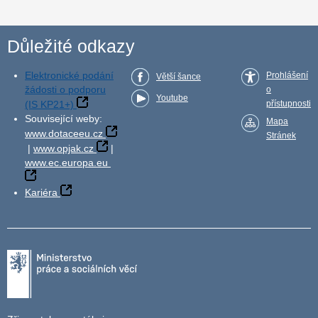
Důležité odkazy
Elektronické podání
Prohlášení
Větší šance
žádosti o podporu
o
Youtube
(IS KP21+)
přístupnosti
Související weby:
Mapa
www.dotaceeu.cz
Stránek
|
www.opjak.cz
|
www.ec.europa.eu
Kariéra