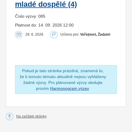
mladé dospělé (4)
Číslo výzvy: 085
Platnost do: 14. 09. 2026 12:00
29. 6. 2026
Určeno pro:
Veřejnost, Žadatel
Pokud je tato stránka prázdná, znamená to,
že k tomuto tématu aktuálně nejsou vyhlášeny
žádné výzvy. Pro plánované výzvy sledujte
prosím
Harmonogram výzev
.
Na začátek stránky