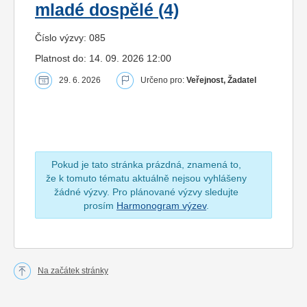
mladé dospělé (4)
Číslo výzvy: 085
Platnost do: 14. 09. 2026 12:00
29. 6. 2026
Určeno pro:
Veřejnost, Žadatel
Pokud je tato stránka prázdná, znamená to,
že k tomuto tématu aktuálně nejsou vyhlášeny
žádné výzvy. Pro plánované výzvy sledujte
prosím
Harmonogram výzev
.
Na začátek stránky