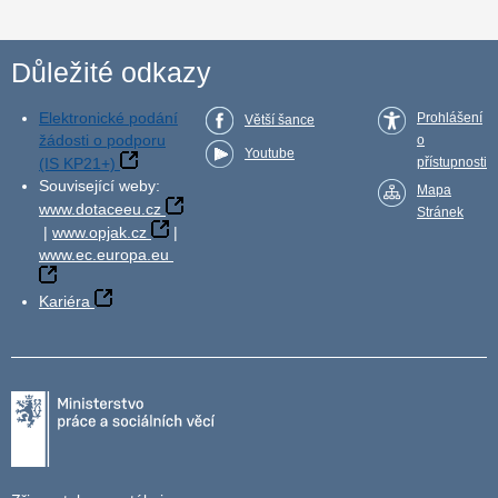
Důležité odkazy
Elektronické podání
Prohlášení
Větší šance
žádosti o podporu
o
Youtube
(IS KP21+)
přístupnosti
Související weby:
Mapa
www.dotaceeu.cz
Stránek
|
www.opjak.cz
|
www.ec.europa.eu
Kariéra