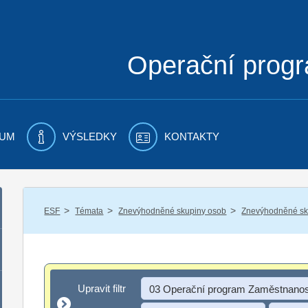
Operační prog
UM
VÝSLEDKY
KONTAKTY
/
/
/
ESF
Témata
Znevýhodněné skupiny osob
Znevýhodněné sku
Upravit filtr
Upravit filtr
03 Operační program Zaměstnanos