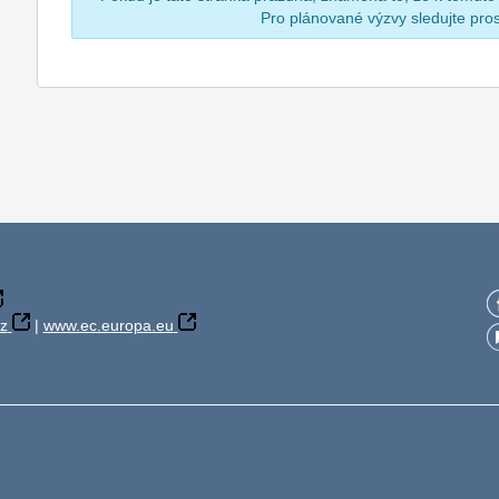
Pro plánované výzvy sledujte pr
z
|
www.ec.europa.eu