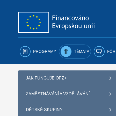
Přejít k obsahu
PROGRAMY
TÉMATA
FÓR
JAK FUNGUJE OPZ+
ZAMĚSTNÁVÁNÍ A VZDĚLÁVÁNÍ
DĚTSKÉ SKUPINY