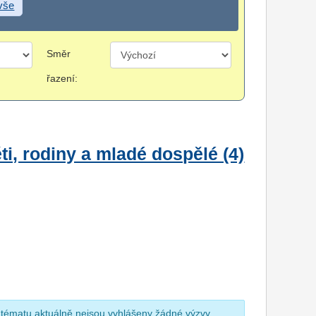
 vše
Směr
řazení:
i, rodiny a mladé dospělé (4)
 tématu aktuálně nejsou vyhlášeny žádné výzvy.