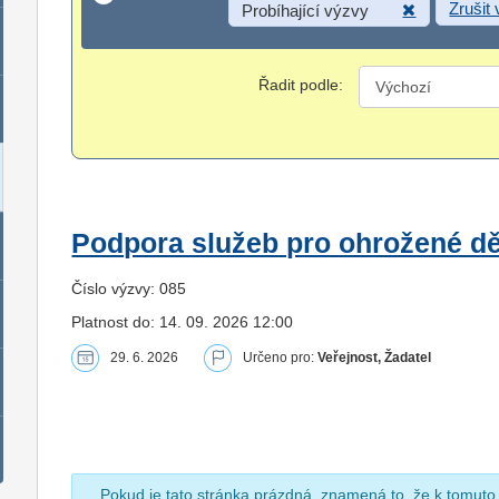
Zrušit
Probíhající výzvy
Řadit podle:
Podpora služeb pro ohrožené dět
Číslo výzvy: 085
Platnost do: 14. 09. 2026 12:00
29. 6. 2026
Určeno pro:
Veřejnost, Žadatel
Pokud je tato stránka prázdná, znamená to, že k tomuto