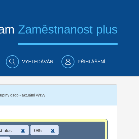
ram
Zaměstnanost plus
VYHLEDÁVÁNÍ
PŘIHLÁŠENÍ
piny osob - aktuální výzvy
t plus
085