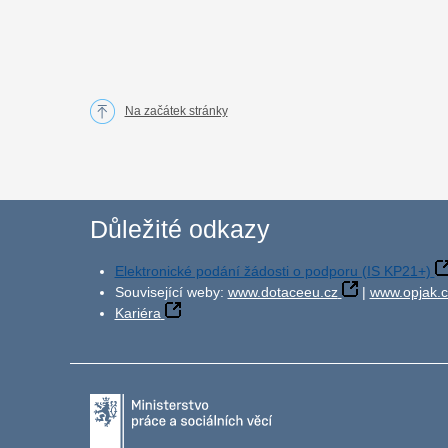
Na začátek stránky
Důležité odkazy
Elektronické podání žádosti o podporu (IS KP21+)
Související weby:
www.dotaceeu.cz
|
www.opjak.c
Kariéra