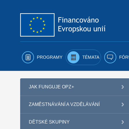
Přejít k obsahu
PROGRAMY
TÉMATA
FÓR
JAK FUNGUJE OPZ+
ZAMĚSTNÁVÁNÍ A VZDĚLÁVÁNÍ
DĚTSKÉ SKUPINY