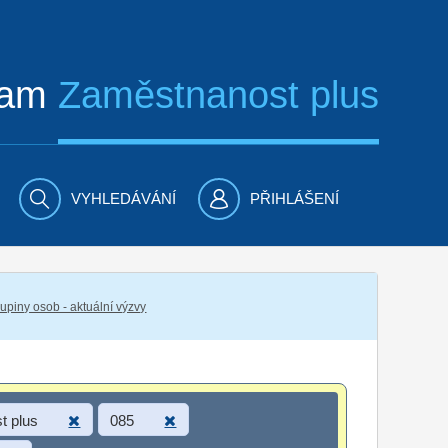
ram
Zaměstnanost plus
VYHLEDÁVÁNÍ
PŘIHLÁŠENÍ
piny osob - aktuální výzvy
t plus
085