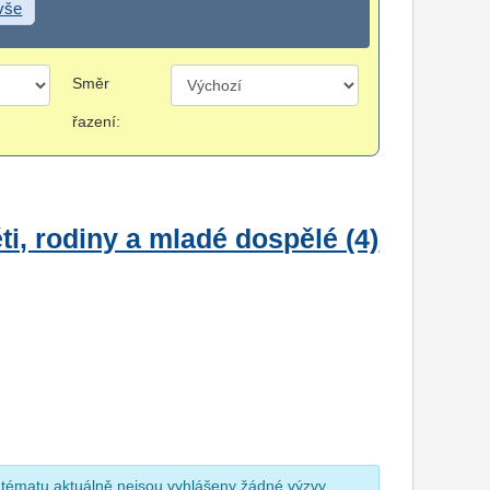
 vše
Směr
řazení:
i, rodiny a mladé dospělé (4)
 tématu aktuálně nejsou vyhlášeny žádné výzvy.