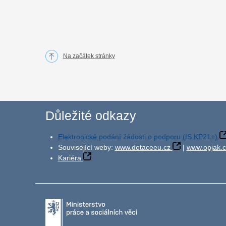
Na začátek stránky
Důležité odkazy
Elektronické podání žádosti o podporu (IS KP21+)
Související weby:
www.dotaceeu.cz
|
www.opjak.c
Kariéra