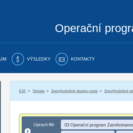
Operační prog
UM
VÝSLEDKY
KONTAKTY
/
/
/
ESF
Témata
Znevýhodněné skupiny osob
Znevýhodněné sku
Upravit filtr
Upravit filtr
03 Operační program Zaměstnanos