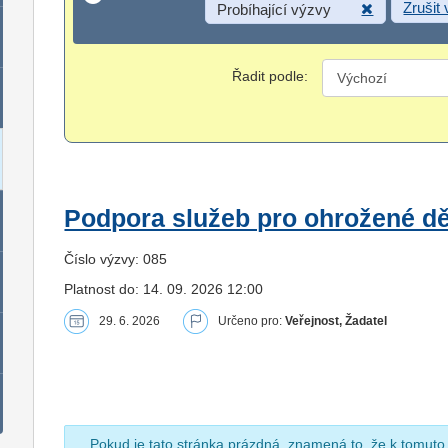
Zrušit
Probíhající výzvy
Řadit podle:
Podpora služeb pro ohrožené dět
Číslo výzvy: 085
Platnost do: 14. 09. 2026 12:00
29. 6. 2026
Určeno pro:
Veřejnost, Žadatel
Pokud je tato stránka prázdná, znamená to, že k tomuto