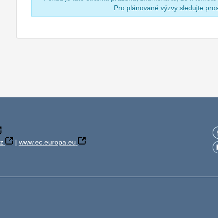
Pro plánované výzvy sledujte pr
z
|
www.ec.europa.eu