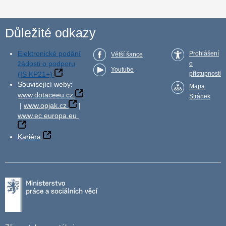
Důležité odkazy
Elektronické podání
Prohlášení
Větší šance
žádosti o podporu
o
Youtube
(IS KP21+)
přístupnosti
Související weby:
Mapa
www.dotaceeu.cz
Stránek
|
www.opjak.cz
|
www.ec.europa.eu
Kariéra