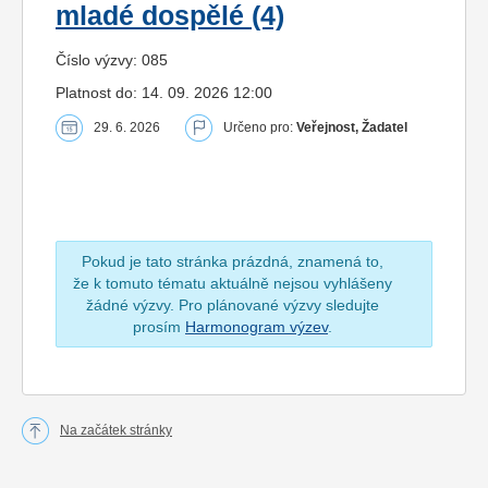
mladé dospělé (4)
Číslo výzvy: 085
Platnost do: 14. 09. 2026 12:00
29. 6. 2026
Určeno pro:
Veřejnost, Žadatel
Pokud je tato stránka prázdná, znamená to,
že k tomuto tématu aktuálně nejsou vyhlášeny
žádné výzvy. Pro plánované výzvy sledujte
prosím
Harmonogram výzev
.
Na začátek stránky