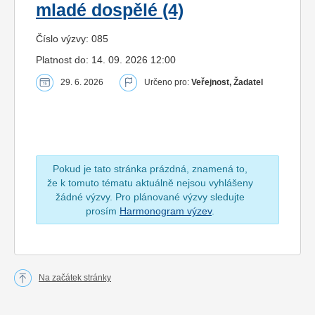
mladé dospělé (4)
Číslo výzvy: 085
Platnost do: 14. 09. 2026 12:00
29. 6. 2026
Určeno pro:
Veřejnost, Žadatel
Pokud je tato stránka prázdná, znamená to,
že k tomuto tématu aktuálně nejsou vyhlášeny
žádné výzvy. Pro plánované výzvy sledujte
prosím
Harmonogram výzev
.
Na začátek stránky