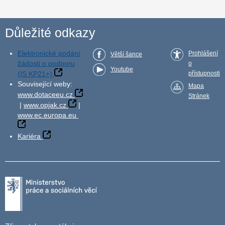
Důležité odkazy
Elektronické podání
Prohlášení
Větší šance
žádosti o podporu
o
Youtube
(IS KP21+)
přístupnosti
Související weby:
Mapa
www.dotaceeu.cz
Stránek
|
www.opjak.cz
|
www.ec.europa.eu
Kariéra