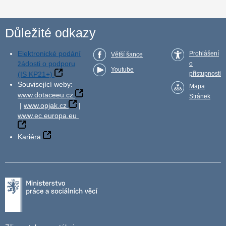
Důležité odkazy
Elektronické podání
Prohlášení
Větší šance
žádosti o podporu
o
Youtube
(IS KP21+)
přístupnosti
Související weby:
Mapa
www.dotaceeu.cz
Stránek
|
www.opjak.cz
|
www.ec.europa.eu
Kariéra