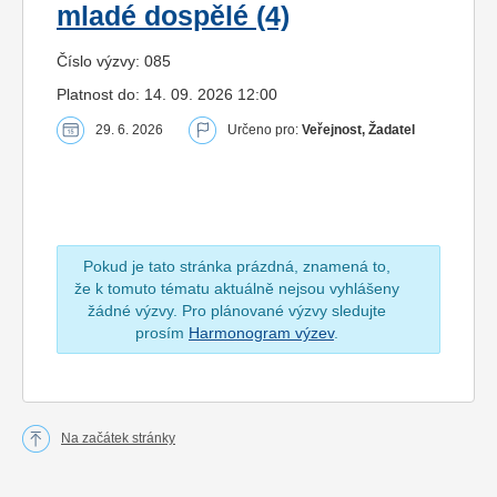
mladé dospělé (4)
Číslo výzvy: 085
Platnost do: 14. 09. 2026 12:00
29. 6. 2026
Určeno pro:
Veřejnost, Žadatel
Pokud je tato stránka prázdná, znamená to,
že k tomuto tématu aktuálně nejsou vyhlášeny
žádné výzvy. Pro plánované výzvy sledujte
prosím
Harmonogram výzev
.
Na začátek stránky