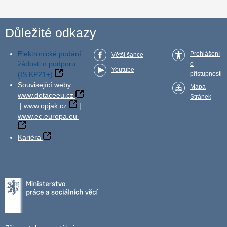
Důležité odkazy
Elektronické podání
Prohlášení
Větší šance
žádosti o podporu
o
Youtube
(IS KP21+)
přístupnosti
Související weby:
Mapa
www.dotaceeu.cz
Stránek
|
www.opjak.cz
|
www.ec.europa.eu
Kariéra