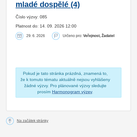
mladé dospělé (4)
Číslo výzvy: 085
Platnost do: 14. 09. 2026 12:00
29. 6. 2026
Určeno pro:
Veřejnost, Žadatel
Pokud je tato stránka prázdná, znamená to,
že k tomuto tématu aktuálně nejsou vyhlášeny
žádné výzvy. Pro plánované výzvy sledujte
prosím
Harmonogram výzev
.
Na začátek stránky