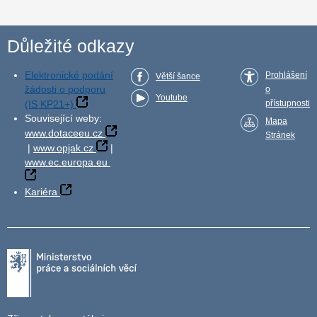
Důležité odkazy
Elektronické podání
Prohlášení
Větší šance
žádosti o podporu
o
Youtube
(IS KP21+)
přístupnosti
Související weby:
Mapa
www.dotaceeu.cz
Stránek
|
www.opjak.cz
|
www.ec.europa.eu
Kariéra