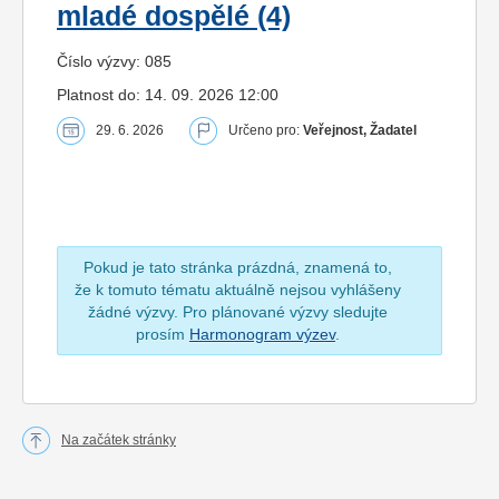
mladé dospělé (4)
Číslo výzvy: 085
Platnost do: 14. 09. 2026 12:00
29. 6. 2026
Určeno pro:
Veřejnost, Žadatel
Pokud je tato stránka prázdná, znamená to,
že k tomuto tématu aktuálně nejsou vyhlášeny
žádné výzvy. Pro plánované výzvy sledujte
prosím
Harmonogram výzev
.
Na začátek stránky