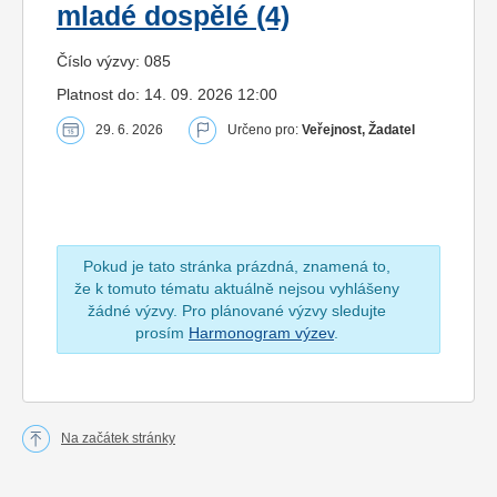
mladé dospělé (4)
Číslo výzvy: 085
Platnost do: 14. 09. 2026 12:00
29. 6. 2026
Určeno pro:
Veřejnost, Žadatel
Pokud je tato stránka prázdná, znamená to,
že k tomuto tématu aktuálně nejsou vyhlášeny
žádné výzvy. Pro plánované výzvy sledujte
prosím
Harmonogram výzev
.
Na začátek stránky