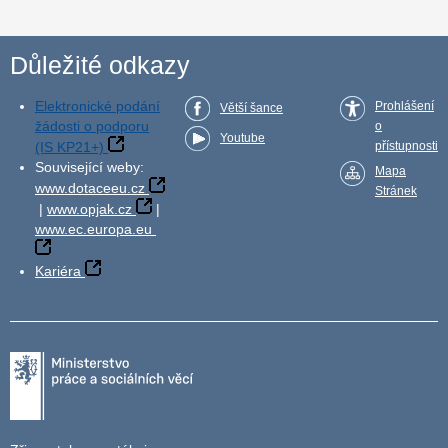
Důležité odkazy
Elektronické podání
Prohlášení
Větší šance
žádosti o podporu
o
Youtube
(IS KP21+)
přístupnosti
Související weby:
Mapa
www.dotaceeu.cz
Stránek
|
www.opjak.cz
|
www.ec.europa.eu
Kariéra