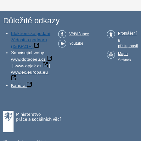
Důležité odkazy
Elektronické podání
Prohlášení
Větší šance
žádosti o podporu
o
Youtube
(IS KP21+)
přístupnosti
Související weby:
Mapa
www.dotaceeu.cz
Stránek
|
www.opjak.cz
|
www.ec.europa.eu
Kariéra