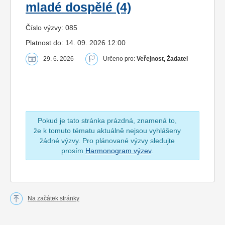
mladé dospělé (4)
Číslo výzvy: 085
Platnost do: 14. 09. 2026 12:00
29. 6. 2026
Určeno pro:
Veřejnost, Žadatel
Pokud je tato stránka prázdná, znamená to,
že k tomuto tématu aktuálně nejsou vyhlášeny
žádné výzvy. Pro plánované výzvy sledujte
prosím
Harmonogram výzev
.
Na začátek stránky