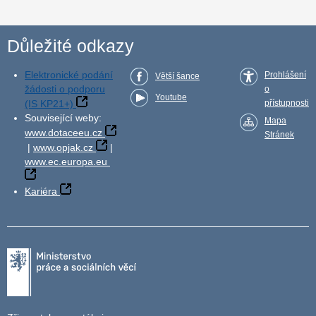
Důležité odkazy
Elektronické podání
Prohlášení
Větší šance
žádosti o podporu
o
Youtube
(IS KP21+)
přístupnosti
Související weby:
Mapa
www.dotaceeu.cz
Stránek
|
www.opjak.cz
|
www.ec.europa.eu
Kariéra