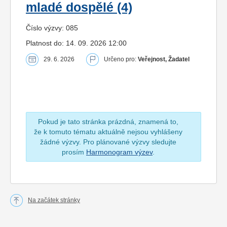
mladé dospělé (4)
Číslo výzvy: 085
Platnost do: 14. 09. 2026 12:00
29. 6. 2026
Určeno pro:
Veřejnost, Žadatel
Pokud je tato stránka prázdná, znamená to,
že k tomuto tématu aktuálně nejsou vyhlášeny
žádné výzvy. Pro plánované výzvy sledujte
prosím
Harmonogram výzev
.
Na začátek stránky