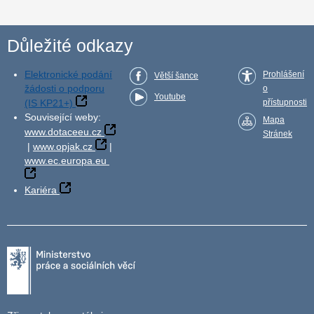
Důležité odkazy
Elektronické podání
Prohlášení
Větší šance
žádosti o podporu
o
Youtube
(IS KP21+)
přístupnosti
Související weby:
Mapa
www.dotaceeu.cz
Stránek
|
www.opjak.cz
|
www.ec.europa.eu
Kariéra