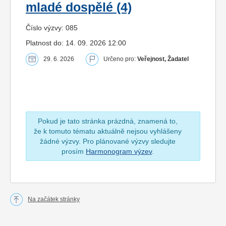
mladé dospělé (4)
Číslo výzvy: 085
Platnost do: 14. 09. 2026 12:00
29. 6. 2026
Určeno pro:
Veřejnost, Žadatel
Pokud je tato stránka prázdná, znamená to,
že k tomuto tématu aktuálně nejsou vyhlášeny
žádné výzvy. Pro plánované výzvy sledujte
prosím
Harmonogram výzev
.
Na začátek stránky