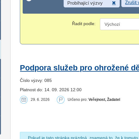
Zrušit
Probíhající výzvy
Řadit podle:
Podpora služeb pro ohrožené dět
Číslo výzvy: 085
Platnost do: 14. 09. 2026 12:00
29. 6. 2026
Určeno pro:
Veřejnost, Žadatel
Pokud je tato stránka prázdná, znamená to, že k tomuto