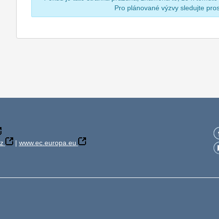
Pro plánované výzvy sledujte pr
z
|
www.ec.europa.eu