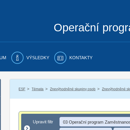
Operační prog
UM
VÝSLEDKY
KONTAKTY
/
/
/
ESF
Témata
Znevýhodněné skupiny osob
Znevýhodněné sku
Upravit filtr
Upravit filtr
03 Operační program Zaměstnanos