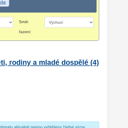
 vše
Směr
řazení:
i, rodiny a mladé dospělé (4)
 tématu aktuálně nejsou vyhlášeny žádné výzvy.