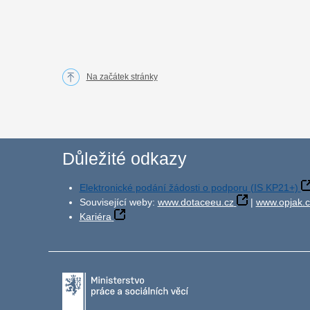
Na začátek stránky
Důležité odkazy
Elektronické podání žádosti o podporu (IS KP21+)
Související weby:
www.dotaceeu.cz
|
www.opjak.c
Kariéra