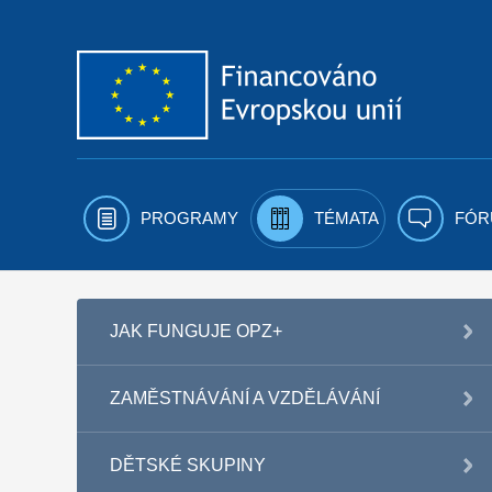
Přejít k obsahu
PROGRAMY
TÉMATA
FÓR
JAK FUNGUJE OPZ+
ZAMĚSTNÁVÁNÍ A VZDĚLÁVÁNÍ
DĚTSKÉ SKUPINY