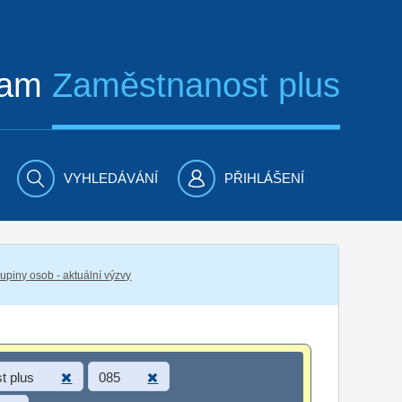
ram
Zaměstnanost plus
VYHLEDÁVÁNÍ
PŘIHLÁŠENÍ
piny osob - aktuální výzvy
t plus
085