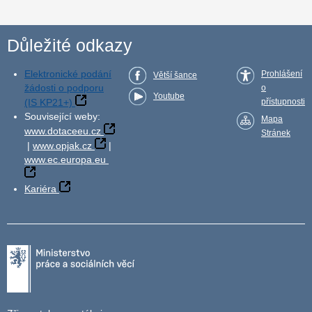
Důležité odkazy
Elektronické podání
Prohlášení
Větší šance
žádosti o podporu
o
Youtube
(IS KP21+)
přístupnosti
Související weby:
Mapa
www.dotaceeu.cz
Stránek
|
www.opjak.cz
|
www.ec.europa.eu
Kariéra