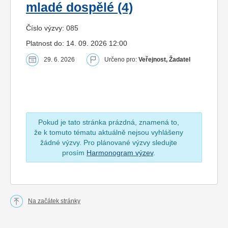
mladé dospělé (4)
Číslo výzvy: 085
Platnost do: 14. 09. 2026 12:00
29. 6. 2026
Určeno pro:
Veřejnost, Žadatel
Pokud je tato stránka prázdná, znamená to,
že k tomuto tématu aktuálně nejsou vyhlášeny
žádné výzvy. Pro plánované výzvy sledujte
prosím
Harmonogram výzev
.
Na začátek stránky