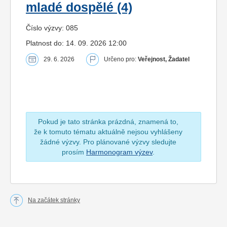
mladé dospělé (4)
Číslo výzvy: 085
Platnost do: 14. 09. 2026 12:00
29. 6. 2026
Určeno pro:
Veřejnost, Žadatel
Pokud je tato stránka prázdná, znamená to,
že k tomuto tématu aktuálně nejsou vyhlášeny
žádné výzvy. Pro plánované výzvy sledujte
prosím
Harmonogram výzev
.
Na začátek stránky