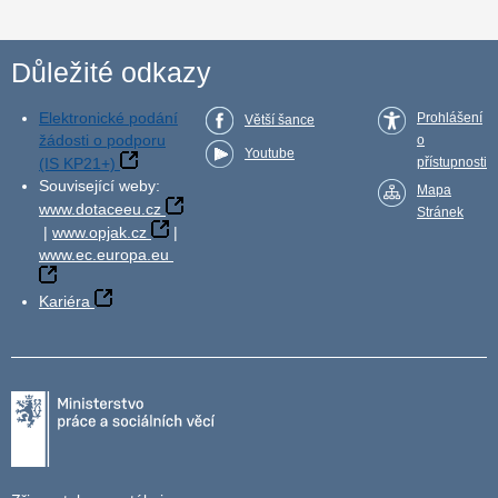
Důležité odkazy
Elektronické podání
Prohlášení
Větší šance
žádosti o podporu
o
Youtube
(IS KP21+)
přístupnosti
Související weby:
Mapa
www.dotaceeu.cz
Stránek
|
www.opjak.cz
|
www.ec.europa.eu
Kariéra