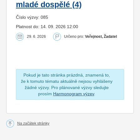
mladé dospělé (4)
Číslo výzvy: 085
Platnost do: 14. 09. 2026 12:00
29. 6. 2026
Určeno pro:
Veřejnost, Žadatel
Pokud je tato stránka prázdná, znamená to,
že k tomuto tématu aktuálně nejsou vyhlášeny
žádné výzvy. Pro plánované výzvy sledujte
prosím
Harmonogram výzev
.
Na začátek stránky