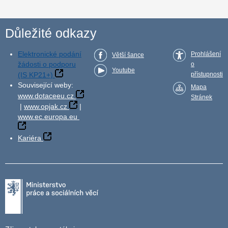
Důležité odkazy
Elektronické podání
Prohlášení
Větší šance
žádosti o podporu
o
Youtube
(IS KP21+)
přístupnosti
Související weby:
Mapa
www.dotaceeu.cz
Stránek
|
www.opjak.cz
|
www.ec.europa.eu
Kariéra