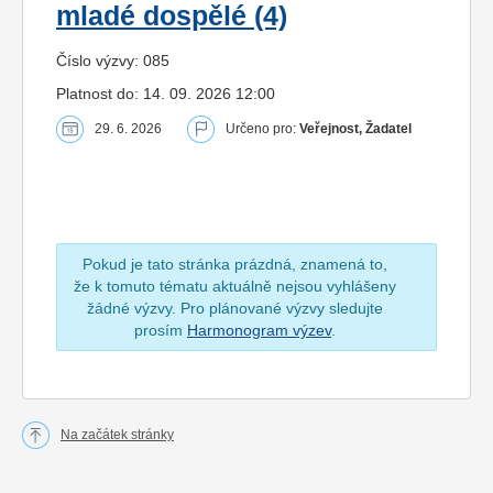
mladé dospělé (4)
Číslo výzvy: 085
Platnost do: 14. 09. 2026 12:00
29. 6. 2026
Určeno pro:
Veřejnost, Žadatel
Pokud je tato stránka prázdná, znamená to,
že k tomuto tématu aktuálně nejsou vyhlášeny
žádné výzvy. Pro plánované výzvy sledujte
prosím
Harmonogram výzev
.
Na začátek stránky