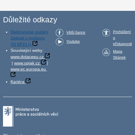
Důležité odkazy
Elektronické podání
Prohlášení
Větší šance
žádosti o podporu
o
Youtube
(IS KP21+)
přístupnosti
Související weby:
Mapa
www.dotaceeu.cz
Stránek
|
www.opjak.cz
|
www.ec.europa.eu
Kariéra