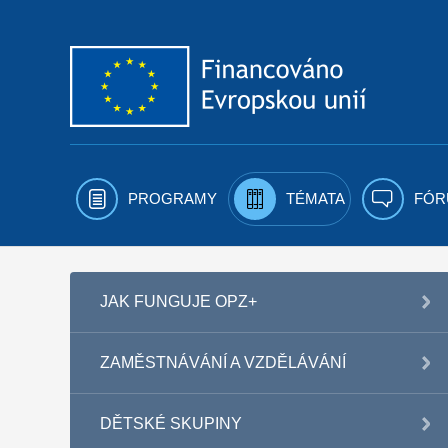
Přejít k obsahu
PROGRAMY
TÉMATA
FÓR
JAK FUNGUJE OPZ+
ZAMĚSTNÁVÁNÍ A VZDĚLÁVÁNÍ
DĚTSKÉ SKUPINY