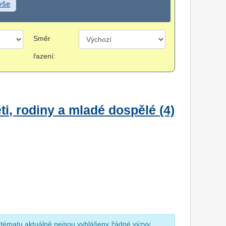
 vše
Směr
řazení:
i, rodiny a mladé dospělé (4)
 tématu aktuálně nejsou vyhlášeny žádné výzvy.