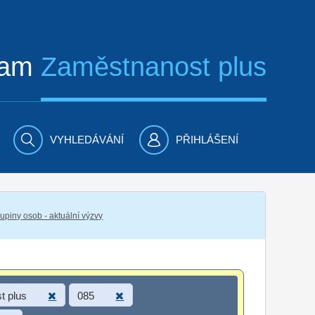
ram
Zaměstnanost plus
VYHLEDÁVÁNÍ
PŘIHLÁŠENÍ
piny osob - aktuální výzvy
t plus
085