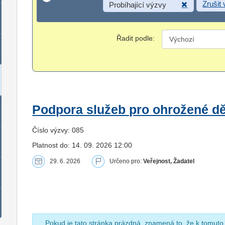
Zrušit
Probíhající výzvy
Řadit podle:
Podpora služeb pro ohrožené dět
Číslo výzvy: 085
Platnost do: 14. 09. 2026 12:00
29. 6. 2026
Určeno pro:
Veřejnost, Žadatel
Pokud je tato stránka prázdná, znamená to, že k tomuto