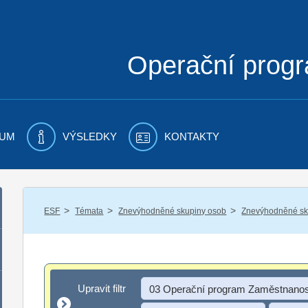
Operační prog
UM
VÝSLEDKY
KONTAKTY
/
/
/
ESF
Témata
Znevýhodněné skupiny osob
Znevýhodněné sku
Upravit filtr
Upravit filtr
03 Operační program Zaměstnanos