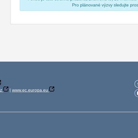
Pro plánované výzvy sledujte pr
z
|
www.ec.europa.eu