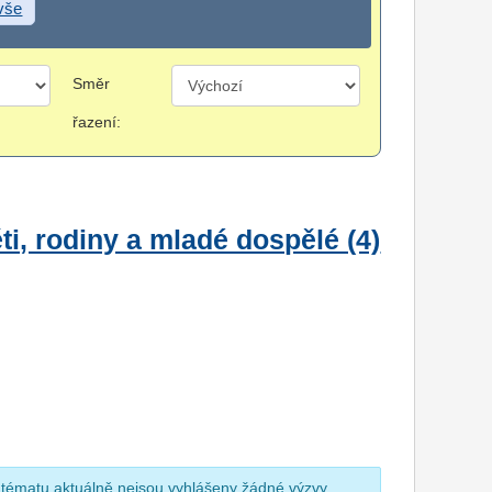
 vše
Směr
řazení:
i, rodiny a mladé dospělé (4)
 tématu aktuálně nejsou vyhlášeny žádné výzvy.