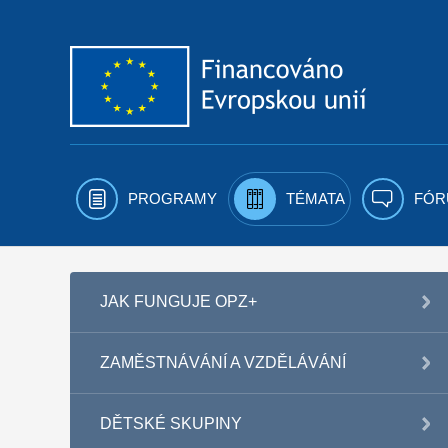
Přejít k obsahu
PROGRAMY
TÉMATA
FÓR
JAK FUNGUJE OPZ+
ZAMĚSTNÁVÁNÍ A VZDĚLÁVÁNÍ
DĚTSKÉ SKUPINY