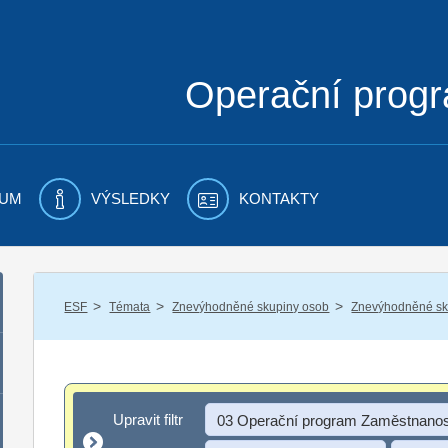
Operační prog
UM
VÝSLEDKY
KONTAKTY
/
/
/
ESF
Témata
Znevýhodněné skupiny osob
Znevýhodněné sku
Upravit filtr
Upravit filtr
03 Operační program Zaměstnanos