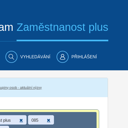
ram
Zaměstnanost plus
VYHLEDÁVÁNÍ
PŘIHLÁŠENÍ
piny osob - aktuální výzvy
t plus
085