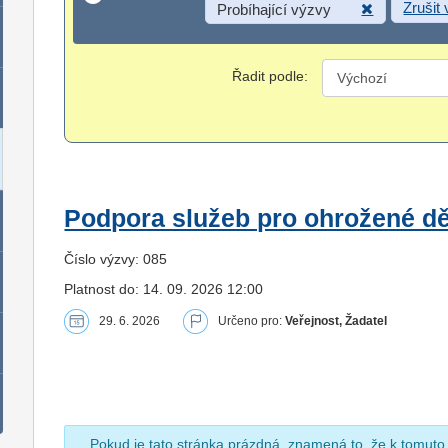
Zrušit
Probíhající výzvy
Řadit podle:
Podpora služeb pro ohrožené dět
Číslo výzvy: 085
Platnost do: 14. 09. 2026 12:00
29. 6. 2026
Určeno pro:
Veřejnost, Žadatel
Pokud je tato stránka prázdná, znamená to, že k tomuto