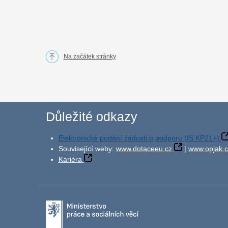
Na začátek stránky
Důležité odkazy
Elektronické podání žádosti o podporu (IS KP21+)
Související weby:
www.dotaceeu.cz
|
www.opjak.c
Kariéra