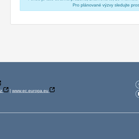
Pro plánované výzvy sledujte pr
z
|
www.ec.europa.eu