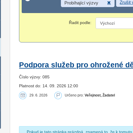
Zrušit
Probíhající výzvy
Řadit podle:
Podpora služeb pro ohrožené dět
Číslo výzvy: 085
Platnost do: 14. 09. 2026 12:00
29. 6. 2026
Určeno pro:
Veřejnost, Žadatel
Pokud je tato stránka prázdná, znamená to, že k tomuto