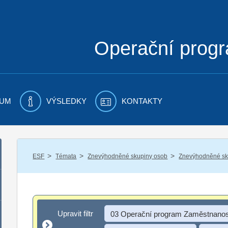
Operační prog
UM
VÝSLEDKY
KONTAKTY
/
/
/
ESF
Témata
Znevýhodněné skupiny osob
Znevýhodněné sku
Upravit filtr
Upravit filtr
03 Operační program Zaměstnanos