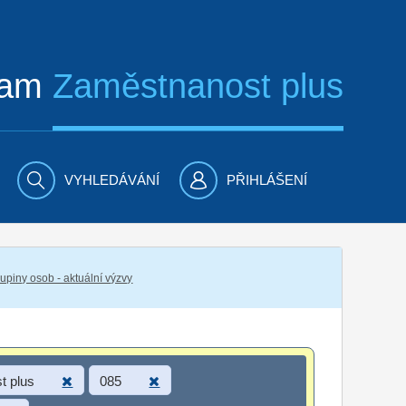
ram
Zaměstnanost plus
VYHLEDÁVÁNÍ
PŘIHLÁŠENÍ
piny osob - aktuální výzvy
t plus
085