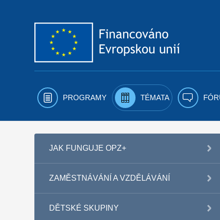
Přejít k obsahu
PROGRAMY
TÉMATA
FÓR
JAK FUNGUJE OPZ+
ZAMĚSTNÁVÁNÍ A VZDĚLÁVÁNÍ
DĚTSKÉ SKUPINY