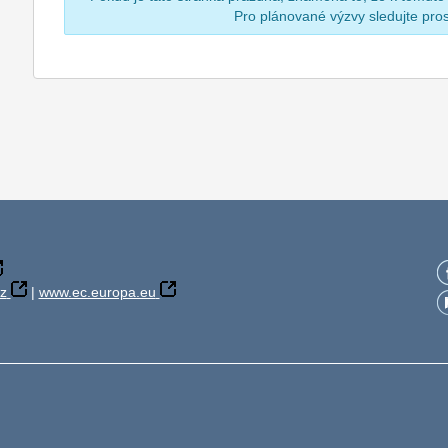
Pro plánované výzvy sledujte pr
z
|
www.ec.europa.eu