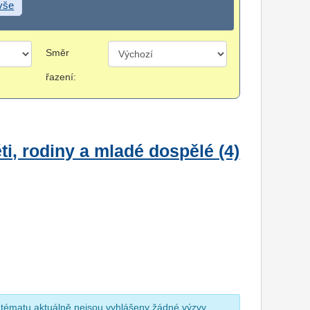
 vše
Směr
řazení:
i, rodiny a mladé dospělé (4)
 tématu aktuálně nejsou vyhlášeny žádné výzvy.