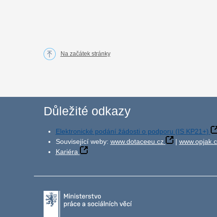
Na začátek stránky
Důležité odkazy
Elektronické podání žádosti o podporu (IS KP21+)
Související weby:
www.dotaceeu.cz
|
www.opjak.c
Kariéra