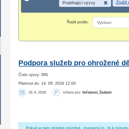
Zrušit
Probíhající výzvy
Řadit podle:
Podpora služeb pro ohrožené dět
Číslo výzvy: 085
Platnost do: 14. 09. 2026 12:00
29. 6. 2026
Určeno pro:
Veřejnost, Žadatel
Pokud je tato stránka prázdná, znamená to, že k tomuto