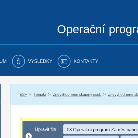
Operační prog
UM
VÝSLEDKY
KONTAKTY
/
/
/
ESF
Témata
Znevýhodněné skupiny osob
Znevýhodněné sku
Upravit filtr
Upravit filtr
03 Operační program Zaměstnanos