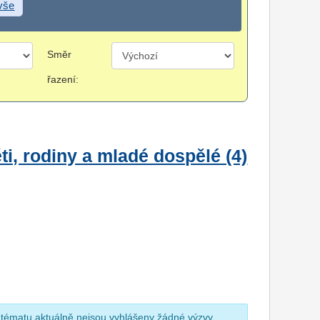
 vše
Směr
řazení:
i, rodiny a mladé dospělé (4)
 tématu aktuálně nejsou vyhlášeny žádné výzvy.