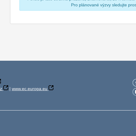
Pro plánované výzvy sledujte pr
z
|
www.ec.europa.eu