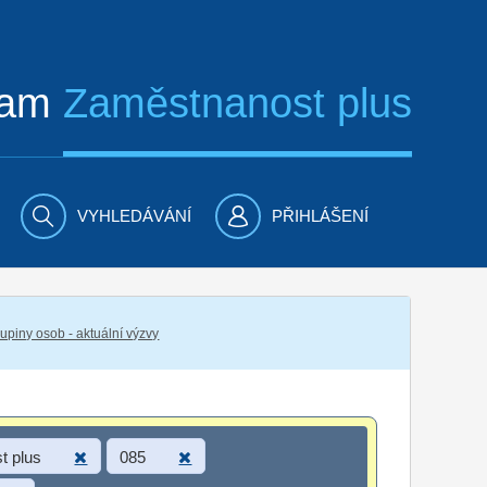
ram
Zaměstnanost plus
VYHLEDÁVÁNÍ
PŘIHLÁŠENÍ
piny osob - aktuální výzvy
t plus
085