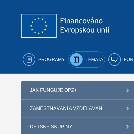
Přejít k obsahu
PROGRAMY
TÉMATA
FÓR
JAK FUNGUJE OPZ+
ZAMĚSTNÁVÁNÍ A VZDĚLÁVÁNÍ
DĚTSKÉ SKUPINY