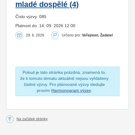
mladé dospělé (4)
Číslo výzvy: 085
Platnost do: 14. 09. 2026 12:00
29. 6. 2026
Určeno pro:
Veřejnost, Žadatel
Pokud je tato stránka prázdná, znamená to,
že k tomuto tématu aktuálně nejsou vyhlášeny
žádné výzvy. Pro plánované výzvy sledujte
prosím
Harmonogram výzev
.
Na začátek stránky