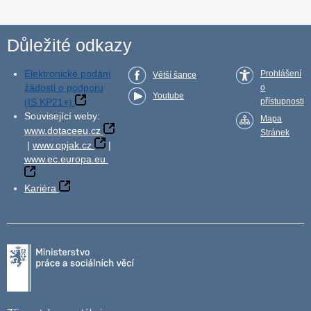
Důležité odkazy
Elektronické podání
Prohlášení
Větší šance
žádosti o podporu
o
Youtube
(IS KP21+)
přístupnosti
Související weby:
Mapa
www.dotaceeu.cz
Stránek
|
www.opjak.cz
|
www.ec.europa.eu
Kariéra