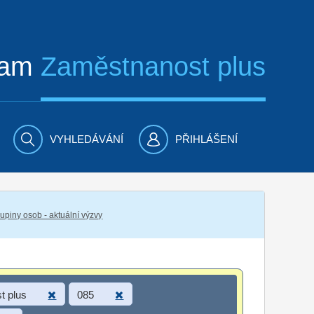
ram
Zaměstnanost plus
VYHLEDÁVÁNÍ
PŘIHLÁŠENÍ
piny osob - aktuální výzvy
t plus
085