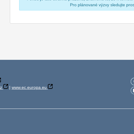
Pro plánované výzvy sledujte pr
z
|
www.ec.europa.eu