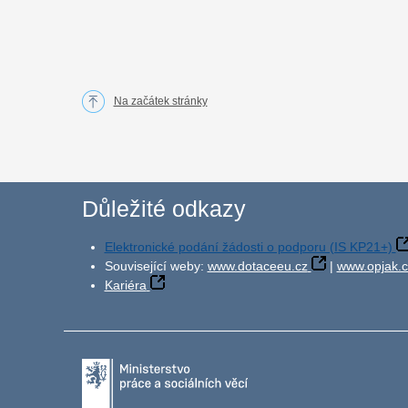
Na začátek stránky
Důležité odkazy
Elektronické podání žádosti o podporu (IS KP21+)
Související weby:
www.dotaceeu.cz
|
www.opjak.c
Kariéra