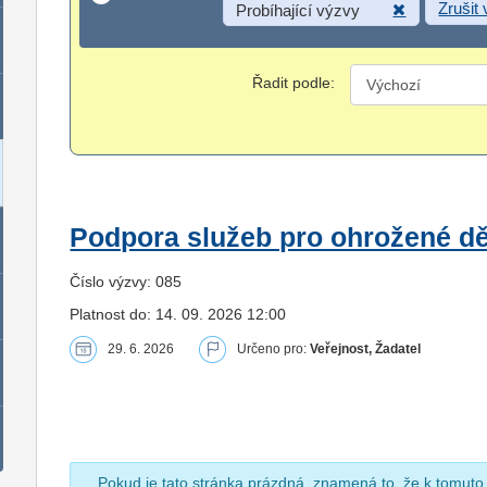
Zrušit
Probíhající výzvy
Řadit podle:
Podpora služeb pro ohrožené dět
Číslo výzvy: 085
Platnost do: 14. 09. 2026 12:00
29. 6. 2026
Určeno pro:
Veřejnost, Žadatel
Pokud je tato stránka prázdná, znamená to, že k tomuto