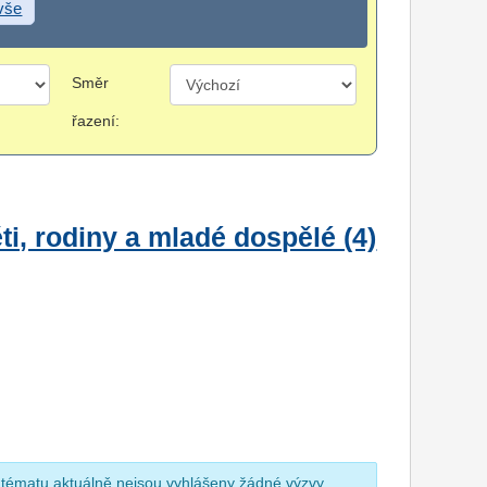
 vše
Směr
řazení:
i, rodiny a mladé dospělé (4)
 tématu aktuálně nejsou vyhlášeny žádné výzvy.