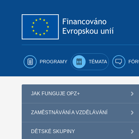
Přejít k obsahu
PROGRAMY
TÉMATA
FÓR
JAK FUNGUJE OPZ+
ZAMĚSTNÁVÁNÍ A VZDĚLÁVÁNÍ
DĚTSKÉ SKUPINY