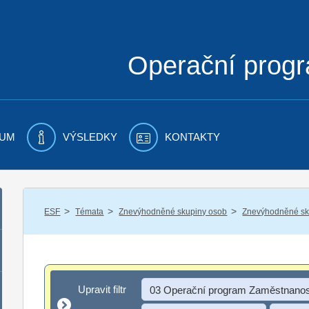
Operační prog
UM
VÝSLEDKY
KONTAKTY
/
/
/
ESF
Témata
Znevýhodněné skupiny osob
Znevýhodněné sku
Upravit filtr
Upravit filtr
03 Operační program Zaměstnanos