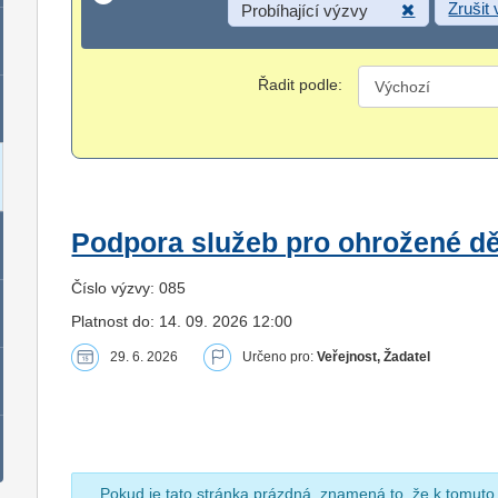
Zrušit
Probíhající výzvy
Řadit podle:
Podpora služeb pro ohrožené dět
Číslo výzvy: 085
Platnost do: 14. 09. 2026 12:00
29. 6. 2026
Určeno pro:
Veřejnost, Žadatel
Pokud je tato stránka prázdná, znamená to, že k tomuto