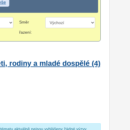
 vše
Směr
řazení:
i, rodiny a mladé dospělé (4)
 tématu aktuálně nejsou vyhlášeny žádné výzvy.