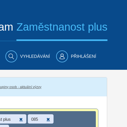
ram
Zaměstnanost plus
VYHLEDÁVÁNÍ
PŘIHLÁŠENÍ
piny osob - aktuální výzvy
t plus
085