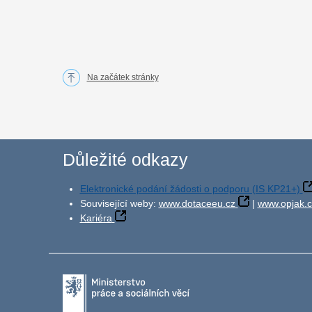
Na začátek stránky
Důležité odkazy
Elektronické podání žádosti o podporu (IS KP21+)
Související weby:
www.dotaceeu.cz
|
www.opjak.c
Kariéra