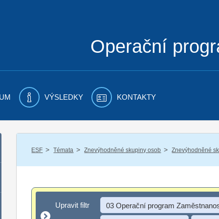
Operační prog
UM
VÝSLEDKY
KONTAKTY
/
/
/
ESF
Témata
Znevýhodněné skupiny osob
Znevýhodněné sku
Upravit filtr
Upravit filtr
03 Operační program Zaměstnanos