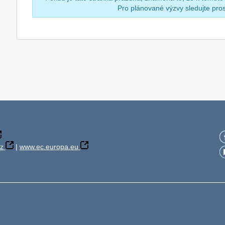
Pro plánované výzvy sledujte pr
z
|
www.ec.europa.eu