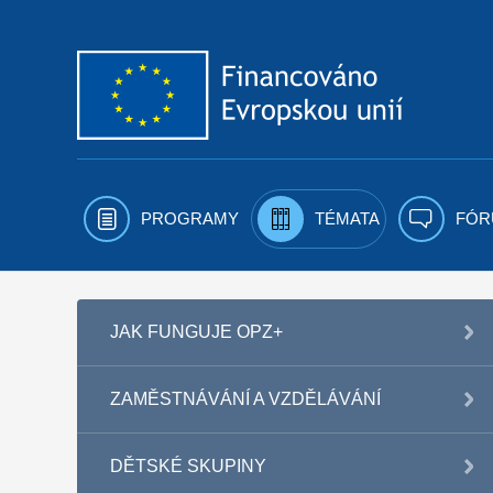
Přejít k obsahu
PROGRAMY
TÉMATA
FÓR
JAK FUNGUJE OPZ+
ZAMĚSTNÁVÁNÍ A VZDĚLÁVÁNÍ
DĚTSKÉ SKUPINY